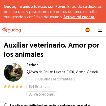
Gudog ha unido fuerzas con Rover,
la red de cuidadores
de mascotas y paseadores de perros de cinco estrellas
más grande y confiable del mundo.
Activar mi cuenta.
|
Auxiliar veterinario. Amor por
los animales
Esther
Avenida De Los Huetos, 01010, Vitoria-Gasteiz
21
Usuarios recurrentes
134
Reservas
95
Valoraciones
La disponibilidad puede acabarse pronto.