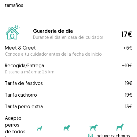
tamaños
Guardería de día
17€
Durante el día en casa del cuidador
Meet & Greet
+
6€
Conoce a tu cuidador antes de la fecha de inicio.
Recogida/Entrega
+
10€
Distancia máxima: 25 km
Tarifa de festivos
19€
Tarifa cachorro
19€
Tarifa perro extra
13€
Acepto
perros
de todos
Incluye cachorros