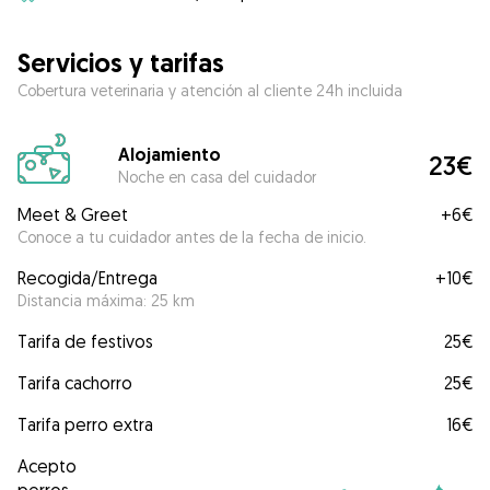
Servicios y tarifas
Cobertura veterinaria y atención al cliente 24h incluida
Alojamiento
23€
Noche en casa del cuidador
Meet & Greet
+
6€
Conoce a tu cuidador antes de la fecha de inicio.
Recogida/Entrega
+
10€
Distancia máxima: 25 km
Tarifa de festivos
25€
Tarifa cachorro
25€
Tarifa perro extra
16€
Acepto