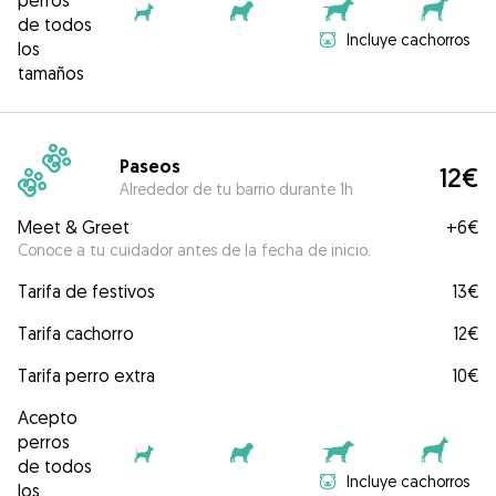
perros
de todos
Incluye cachorros
los
tamaños
Paseos
12€
Alrededor de tu barrio durante 1h
Meet & Greet
+
6€
Conoce a tu cuidador antes de la fecha de inicio.
Tarifa de festivos
13€
Tarifa cachorro
12€
Tarifa perro extra
10€
Acepto
perros
de todos
Incluye cachorros
los