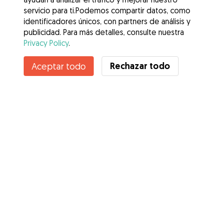
servicio para ti.Podemos compartir datos, como
identificadores únicos, con partners de análisis y
publicidad. Para más detalles, consulte nuestra
Privacy Policy
.
Contacta con Esther
Rechazar todo
Aceptar todo
¿Conoces los Beneficios de Gudog? Ver más
Servicios
Cómo funciona
Sobre Gudog
Opiniones
Cobertura Veterinaria
Consejos para dueños de perros