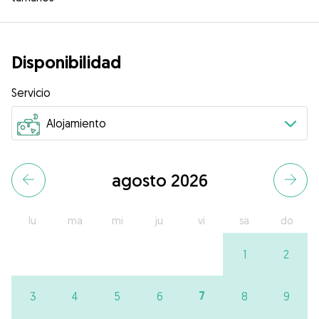
Disponibilidad
Servicio
agosto 2026
lu
ma
mi
ju
vi
sa
do
1
2
7
3
4
5
6
8
9