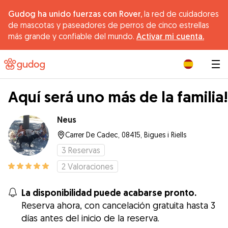
Gudog ha unido fuerzas con Rover,
la red de cuidadores
de mascotas y paseadores de perros de cinco estrellas
más grande y confiable del mundo.
Activar mi cuenta.
|
Aquí será uno más de la familia!
Neus
Carrer De Cadec, 08415, Bigues i Riells
3
Reservas
2
Valoraciones
La disponibilidad puede acabarse pronto.
Reserva ahora, con cancelación gratuita hasta 3
días antes del inicio de la reserva.