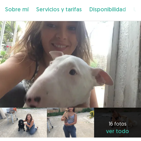
Sobre mí
Servicios y tarifas
Disponibilidad
Ub
16 fotos
ver todo