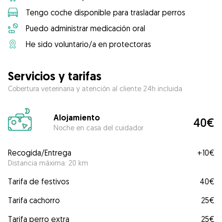
Tengo coche disponible para trasladar perros
Puedo administrar medicación oral
He sido voluntario/a en protectoras
Servicios y tarifas
Cobertura veterinaria y atención al cliente 24h incluida
Alojamiento
40€
Noche en casa del cuidador
Recogida/Entrega
+
10€
Distancia máxima: 20 km
Tarifa de festivos
40€
Tarifa cachorro
25€
Tarifa perro extra
25€