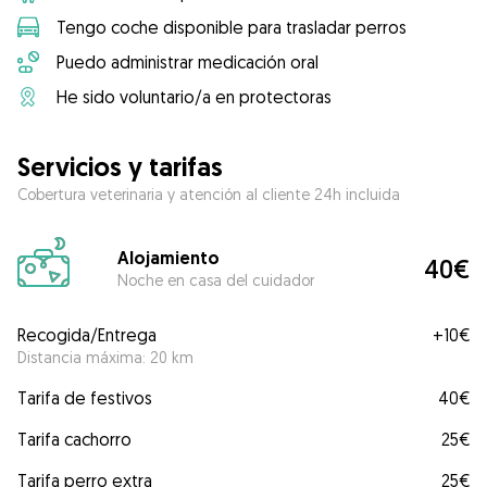
Tengo coche disponible para trasladar perros
Puedo administrar medicación oral
He sido voluntario/a en protectoras
Servicios y tarifas
Cobertura veterinaria y atención al cliente 24h incluida
Alojamiento
40€
Noche en casa del cuidador
Recogida/Entrega
+
10€
Distancia máxima: 20 km
Tarifa de festivos
40€
Tarifa cachorro
25€
Tarifa perro extra
25€