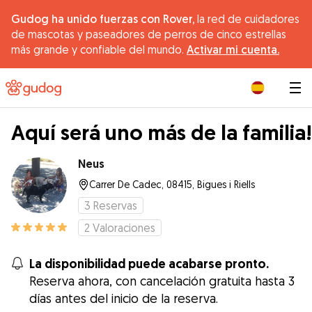
Gudog ha unido fuerzas con Rover,
la red de cuidadores
de mascotas y paseadores de perros de cinco estrellas
más grande y confiable del mundo.
Activar mi cuenta.
|
Aquí será uno más de la familia!
Neus
Carrer De Cadec, 08415, Bigues i Riells
3
Reservas
2
Valoraciones
La disponibilidad puede acabarse pronto.
Reserva ahora, con cancelación gratuita hasta 3
días antes del inicio de la reserva.