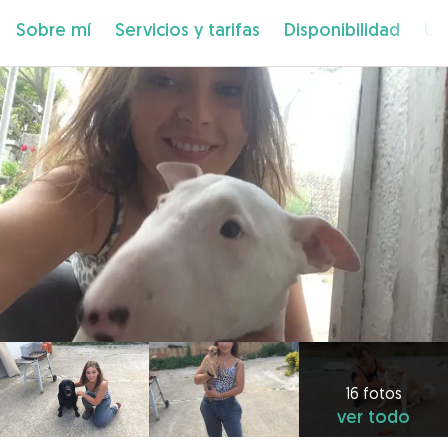
Sobre mí
Servicios y tarifas
Disponibilidad
Ub
16 fotos
ver todo