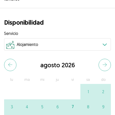
Disponibilidad
Servicio
agosto 2026
lu
ma
mi
ju
vi
sa
do
1
2
7
3
4
5
6
8
9