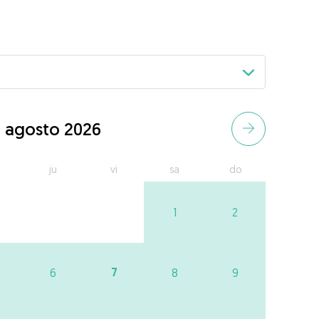
agosto 2026
ju
vi
sa
do
1
2
7
6
8
9