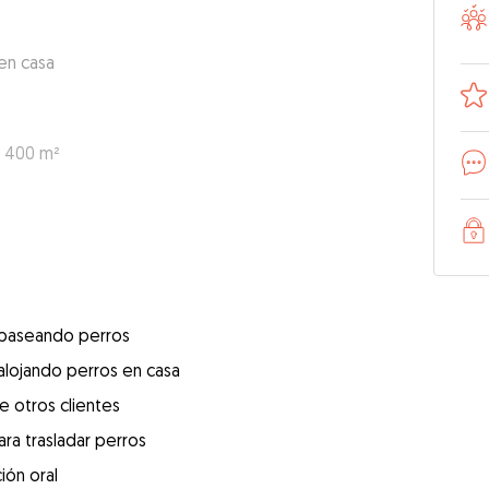
en casa
: 400 m²
 paseando perros
alojando perros en casa
e otros clientes
ra trasladar perros
ión oral