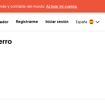
ande y confiable del mundo.
Activar mi cuenta.
Registrarme
Iniciar sesión
dador
España
erro