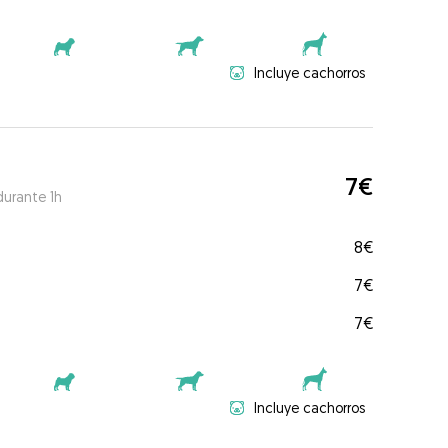
Incluye cachorros
7€
durante 1h
8€
7€
7€
Incluye cachorros