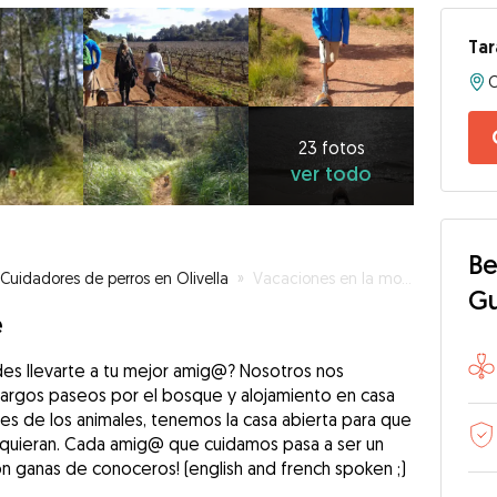
Tar
C
23
fotos
ver
23 fotos
ver todo
todo
Be
Cuidadores de perros en Olivella
»
Vacaciones en la montaña para tu perro
G
e
es llevarte a tu mejor amig@? Nosotros nos
argos paseos por el bosque y alojamiento en casa
es de los animales, tenemos la casa abierta para que
o quieran. Cada amig@ que cuidamos pasa a ser un
on ganas de conoceros! (english and french spoken ;)