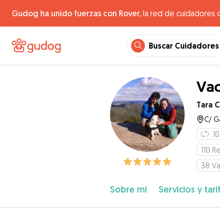
Gudog ha unido fuerzas con Rover,
la red de cuidadores 
Buscar Cuidadores
Vac
Tara C
C/ Ga
10
110
Re
38
Va
Sobre mí
Servicios y tari