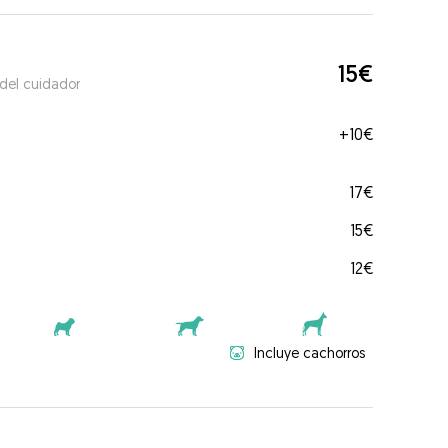
15€
 del cuidador
+
10€
17€
15€
12€
Incluye cachorros