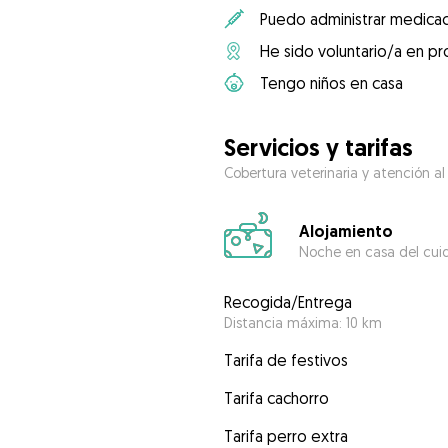
Puedo administrar medicac
He sido voluntario/a en pr
Tengo niños en casa
Servicios y tarifas
Cobertura veterinaria y atención al
Alojamiento
Noche en casa del cui
Recogida/Entrega
Distancia máxima: 10 km
Tarifa de festivos
Tarifa cachorro
Tarifa perro extra