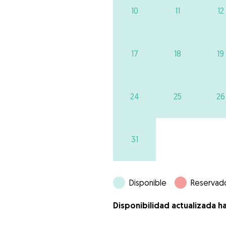
10
11
12
17
18
19
24
25
26
31
Disponible
Reservad
Disponibilidad actualizada h