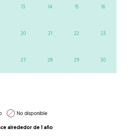
13
14
15
16
20
21
22
23
27
28
29
30
o
No disponible
ace alrededor de 1 año