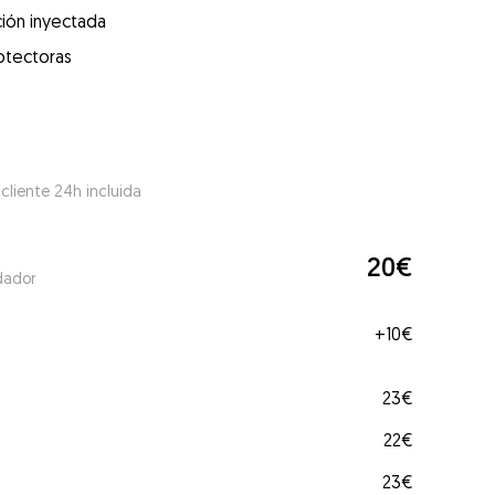
ión inyectada
otectoras
 cliente 24h incluida
20€
dador
+
10€
23€
22€
23€