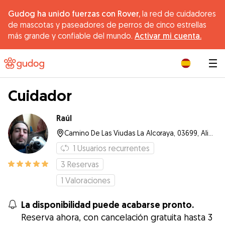
Gudog ha unido fuerzas con Rover,
la red de cuidadores
de mascotas y paseadores de perros de cinco estrellas
más grande y confiable del mundo.
Activar mi cuenta.
|
Cuidador
Raúl
Camino De Las Viudas La Alcoraya, 03699, Alicante
1
Usuarios recurrentes
3
Reservas
1
Valoraciones
La disponibilidad puede acabarse pronto.
Reserva ahora, con cancelación gratuita hasta 3