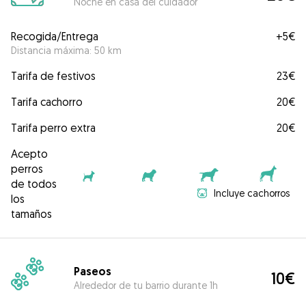
Noche en casa del cuidador
Recogida/Entrega
+
5€
Distancia máxima: 50 km
Tarifa de festivos
23€
Tarifa cachorro
20€
Tarifa perro extra
20€
Acepto
perros
de todos
Incluye cachorros
los
tamaños
Paseos
10€
Alrededor de tu barrio durante 1h