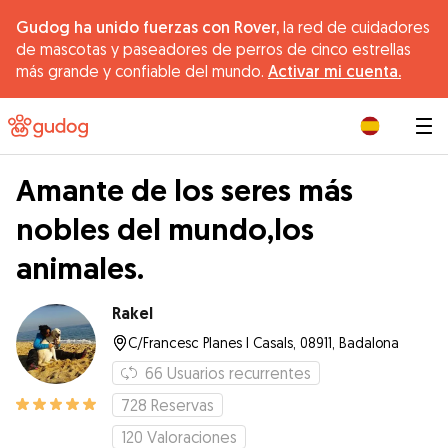
Gudog ha unido fuerzas con Rover,
la red de cuidadores
de mascotas y paseadores de perros de cinco estrellas
más grande y confiable del mundo.
Activar mi cuenta.
|
Amante de los seres más
nobles del mundo,los
animales.
Rakel
C/Francesc Planes I Casals, 08911, Badalona
66
Usuarios recurrentes
728
Reservas
120
Valoraciones