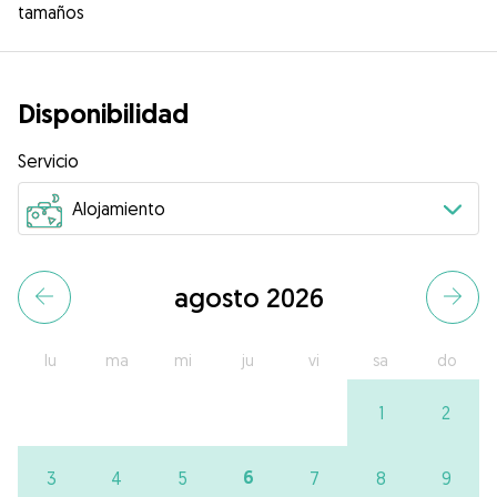
tamaños
Disponibilidad
Servicio
agosto 2026
lu
ma
mi
ju
vi
sa
do
1
2
6
3
4
5
7
8
9