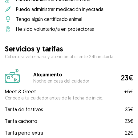
Puedo administrar medicación inyectada
Tengo algún certificado animal
He sido voluntario/a en protectoras
Servicios y tarifas
Cobertura veterinaria y atención al cliente 24h incluida
Alojamiento
23€
Noche en casa del cuidador
Meet & Greet
+
6€
Conoce a tu cuidador antes de la fecha de inicio.
Tarifa de festivos
25€
Tarifa cachorro
23€
Tarifa perro extra
22€