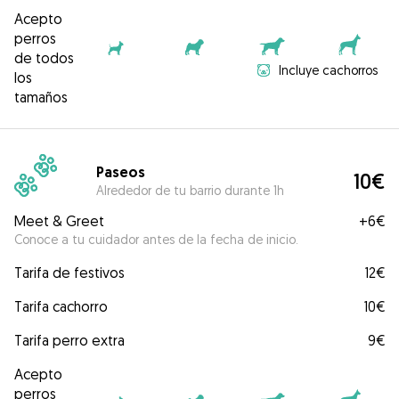
Acepto
perros
de todos
Incluye cachorros
los
tamaños
Paseos
10€
Alrededor de tu barrio durante 1h
Meet & Greet
+
6€
Conoce a tu cuidador antes de la fecha de inicio.
Tarifa de festivos
12€
Tarifa cachorro
10€
Tarifa perro extra
9€
Acepto
perros