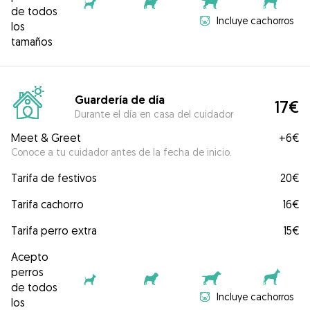
de todos
Incluye cachorros
los
tamaños
Guardería de día
17€
Durante el día en casa del cuidador
Meet & Greet
+
6€
Conoce a tu cuidador antes de la fecha de inicio.
Tarifa de festivos
20€
Tarifa cachorro
16€
Tarifa perro extra
15€
Acepto
perros
de todos
Incluye cachorros
los