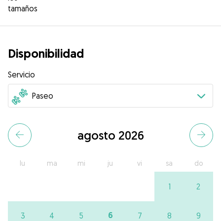
tamaños
Disponibilidad
Servicio
agosto 2026
lu
ma
mi
ju
vi
sa
do
1
2
6
3
4
5
7
8
9