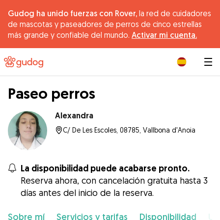
Gudog ha unido fuerzas con Rover,
la red de cuidadores
de mascotas y paseadores de perros de cinco estrellas
más grande y confiable del mundo.
Activar mi cuenta.
|
Paseo perros
Alexandra
C/ De Les Escoles, 08785, Vallbona d'Anoia
La disponibilidad puede acabarse pronto.
Reserva ahora, con cancelación gratuita hasta 3
días antes del inicio de la reserva.
Sobre mí
Servicios y tarifas
Disponibilidad
Ub