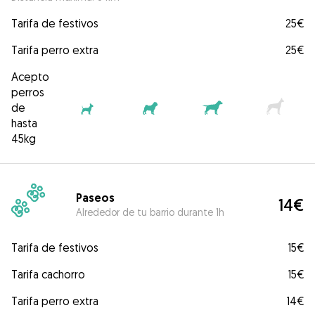
Tarifa de festivos
25€
Tarifa perro extra
25€
Acepto
perros
de
hasta
45kg
Paseos
14€
Alrededor de tu barrio durante 1h
Tarifa de festivos
15€
Tarifa cachorro
15€
Tarifa perro extra
14€