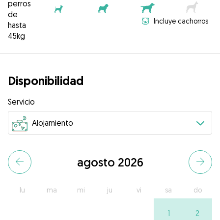
perros
de
Incluye cachorros
hasta
45kg
Disponibilidad
Servicio
agosto 2026
lu
ma
mi
ju
vi
sa
do
1
2