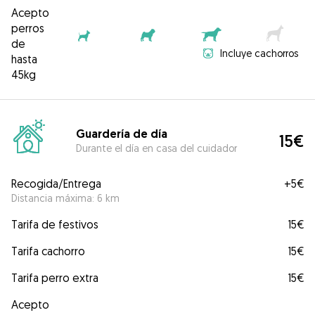
Acepto
perros
de
Incluye cachorros
hasta
45kg
Guardería de día
15€
Durante el día en casa del cuidador
Recogida/Entrega
+
5€
Distancia máxima: 6 km
Tarifa de festivos
15€
Tarifa cachorro
15€
Tarifa perro extra
15€
Acepto