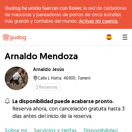
Gudog ha unido fuerzas con Rover,
la red de cuidadores
de mascotas y paseadores de perros de cinco estrellas
más grande y confiable del mundo.
Activar mi cuenta.
|
Arnaldo Mendoza
Arnaldo Jesús
Calle L Horta, 46900, Torrent
2
Reservas
La disponibilidad puede acabarse pronto.
Reserva ahora, con cancelación gratuita hasta 3
días antes del inicio de la reserva.
Sobre mí
Servicios y tarifas
Disponibilidad
Ub