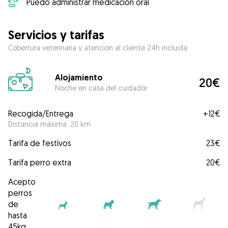
Puedo administrar medicación oral
Servicios y tarifas
Cobertura veterinaria y atención al cliente 24h incluida
Alojamiento
20€
Noche en casa del cuidador
Recogida/Entrega
+
12€
Distancia máxima: 20 km
Tarifa de festivos
23€
Tarifa perro extra
20€
Acepto
perros
de
hasta
45kg