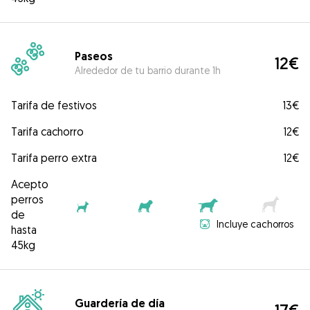
Paseos
12€
Alrededor de tu barrio durante 1h
Tarifa de festivos
13€
Tarifa cachorro
12€
Tarifa perro extra
12€
Acepto
perros
de
Incluye cachorros
hasta
45kg
Guardería de día