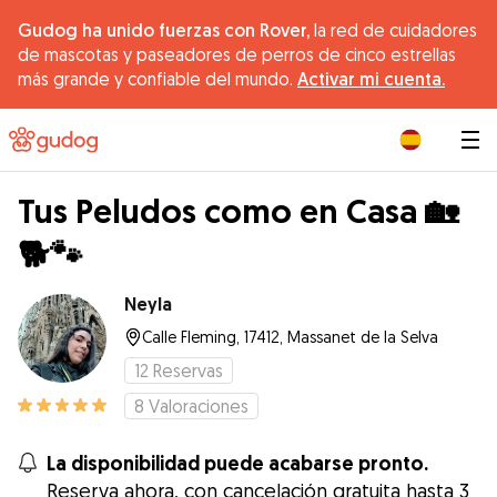
Gudog ha unido fuerzas con Rover,
la red de cuidadores
de mascotas y paseadores de perros de cinco estrellas
más grande y confiable del mundo.
Activar mi cuenta.
|
Tus Peludos como en Casa 🏡
🐕🐾
Neyla
Calle Fleming, 17412, Massanet de la Selva
12
Reservas
8
Valoraciones
La disponibilidad puede acabarse pronto.
Reserva ahora, con cancelación gratuita hasta 3