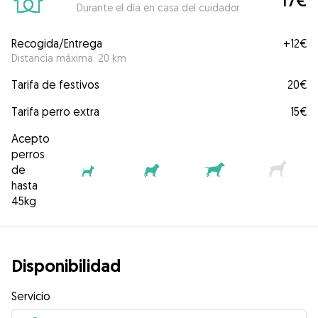
17€
Durante el día en casa del cuidador
Recogida/Entrega
+
12€
Distancia máxima: 20 km
Tarifa de festivos
20€
Tarifa perro extra
15€
Acepto
perros
de
hasta
45kg
Disponibilidad
Servicio