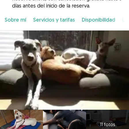
días antes del inicio de la reserva.
Sobre mí
Servicios y tarifas
Disponibilidad
Ub
11 fotos