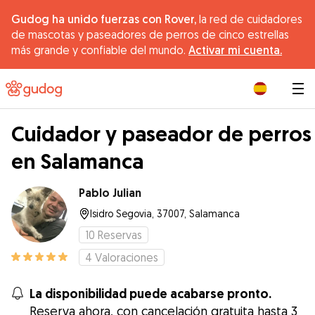
Gudog ha unido fuerzas con Rover,
la red de cuidadores
de mascotas y paseadores de perros de cinco estrellas
más grande y confiable del mundo.
Activar mi cuenta.
|
Cuidador y paseador de perros
en Salamanca
Pablo Julian
Isidro Segovia, 37007, Salamanca
10
Reservas
4
Valoraciones
La disponibilidad puede acabarse pronto.
Reserva ahora, con cancelación gratuita hasta 3