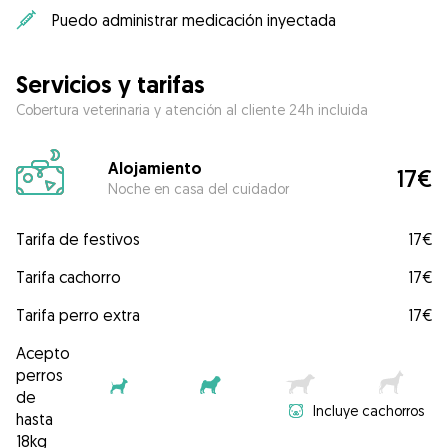
Puedo administrar medicación inyectada
Servicios y tarifas
Cobertura veterinaria y atención al cliente 24h incluida
Alojamiento
17€
Noche en casa del cuidador
Tarifa de festivos
17€
Tarifa cachorro
17€
Tarifa perro extra
17€
Acepto
perros
de
Incluye cachorros
hasta
18kg