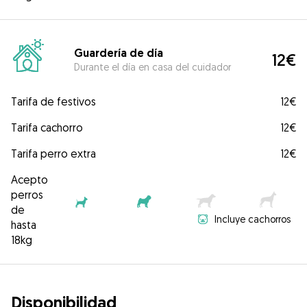
Guardería de día
12€
Durante el día en casa del cuidador
Tarifa de festivos
12€
Tarifa cachorro
12€
Tarifa perro extra
12€
Acepto
perros
de
Incluye cachorros
hasta
18kg
Disponibilidad