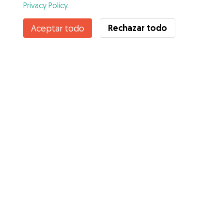
Privacy Policy
.
Contacta con Pablo Julian
Rechazar todo
Aceptar todo
¿Conoces los Beneficios de Gudog? Ver más
Servicios
Cómo funciona
Sobre Gudog
Opiniones
Cobertura Veterinaria
Consejos para dueños de perros
Consejos para cuidadores
Hazte cuidador