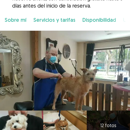
días antes del inicio de la reserva.
Sobre mí
Servicios y tarifas
Disponibilidad
Ub
12 fotos