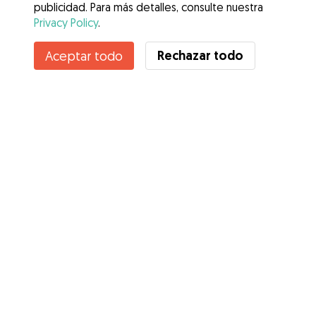
publicidad. Para más detalles, consulte nuestra
Privacy Policy
.
Contacta con Ana Graciela
Rechazar todo
Aceptar todo
¿Conoces los Beneficios de Gudog? Ver más
Servicios
Cómo funciona
Sobre Gudog
Opiniones
Cobertura Veterinaria
Consejos para dueños de perros
Consejos para cuidadores