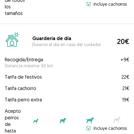
de todos
Incluye cachorros
los
tamaños
Guardería de día
20€
Durante el día en casa del cuidador
Recogida/Entrega
+
9€
Distancia máxima: 60 km
Tarifa de festivos
22€
Tarifa cachorro
21€
Tarifa perro extra
19€
Acepto
perros
de
Incluye cachorros
hasta