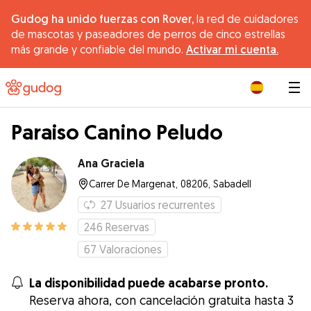
Gudog ha unido fuerzas con Rover,
la red de cuidadores
de mascotas y paseadores de perros de cinco estrellas
más grande y confiable del mundo.
Activar mi cuenta.
|
Paraiso Canino Peludo
Ana Graciela
Carrer De Margenat, 08206, Sabadell
27
Usuarios recurrentes
246
Reservas
67
Valoraciones
La disponibilidad puede acabarse pronto.
Reserva ahora, con cancelación gratuita hasta 3