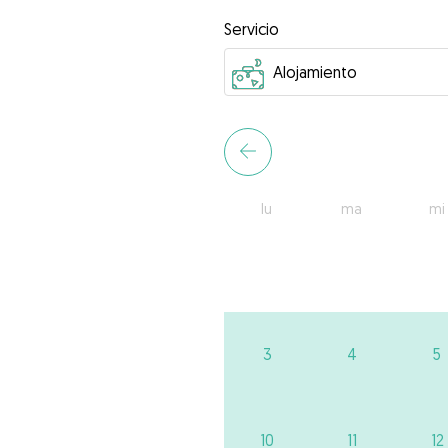
Servicio
lu
ma
mi
3
4
5
10
11
12