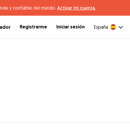
ande y confiable del mundo.
Activar mi cuenta.
Registrarme
Iniciar sesión
dador
España