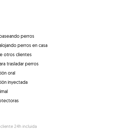
 paseando perros
alojando perros en casa
e otros clientes
ra trasladar perros
ión oral
ión inyectada
imal
otectoras
 cliente 24h incluida