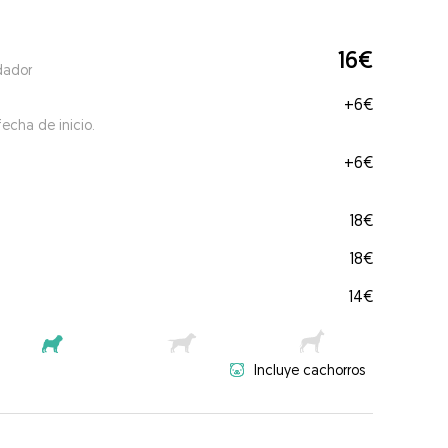
16€
dador
+
6€
echa de inicio.
+
6€
18€
18€
14€
Incluye cachorros