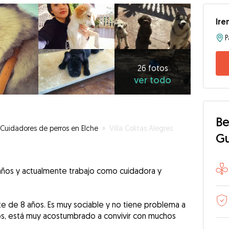
Ire
26
fotos
ver
26 fotos
ver todo
todo
Be
Cuidadores de perros en Elche
»
Villa Colitas Alegres
G
 años y actualmente trabajo como cuidadora y
e de 8 años. Es muy sociable y no tiene problema a
ros, está muy acostumbrado a convivir con muchos