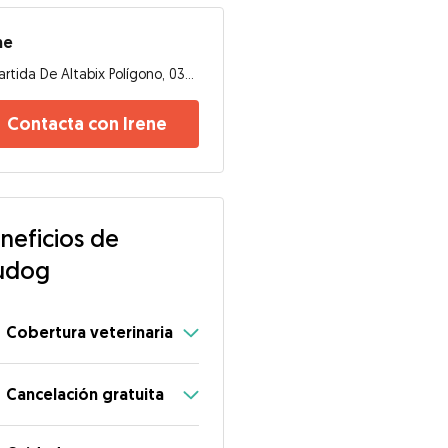
ne
Partida De Altabix Polígono, 03207, Elche
Contacta con Irene
neficios de
udog
Cobertura veterinaria
Cancelación gratuita