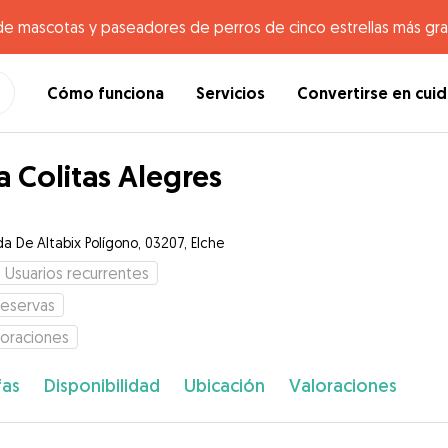
de mascotas y paseadores de perros de cinco estrellas más gr
Cómo funciona
Servicios
Convertirse en cui
la Colitas Alegres
da De Altabix Polígono, 03207, Elche
5
Usuarios recurrentes
eservas
loraciones
fas
Disponibilidad
Ubicación
Valoraciones