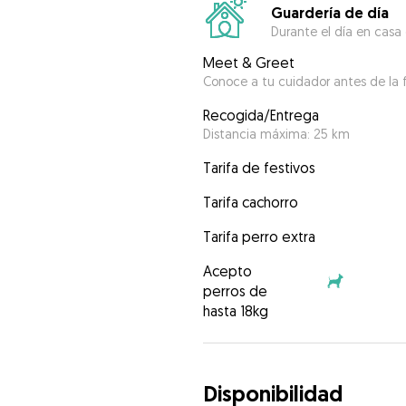
Guardería de día
Durante el día en casa
Meet & Greet
Conoce a tu cuidador antes de la f
Recogida/Entrega
Distancia máxima: 25 km
Tarifa de festivos
Tarifa cachorro
Tarifa perro extra
Acepto
perros de
hasta 18kg
Disponibilidad