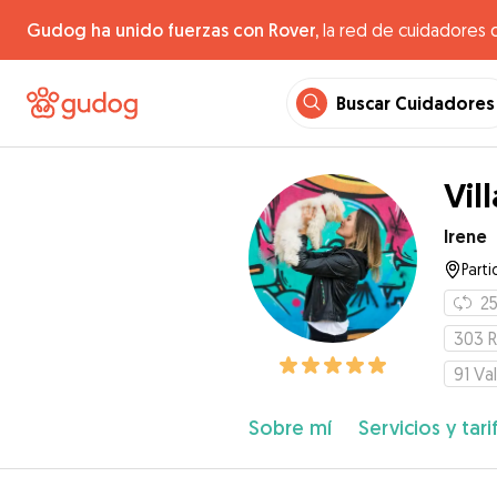
Gudog ha unido fuerzas con Rover,
la red de cuidadores 
Buscar Cuidadores
Vil
Irene
Parti
2
303
R
91
Va
Sobre mí
Servicios y tari