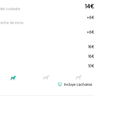
14€
 del cuidador
+
6€
echa de inicio.
+
6€
16€
16€
10€
Incluye cachorros