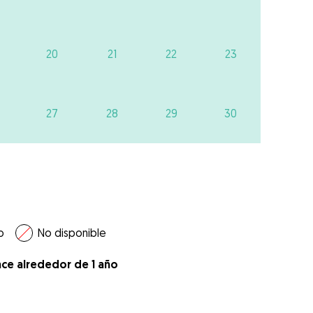
20
21
22
23
27
28
29
30
o
No disponible
ace alrededor de 1 año