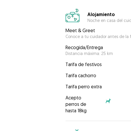
Alojamiento
Noche en casa del cui
Meet & Greet
Conoce a tu cuidador antes de la f
Recogida/Entrega
Distancia máxima: 25 km
Tarifa de festivos
Tarifa cachorro
Tarifa perro extra
Acepto
perros de
hasta 18kg