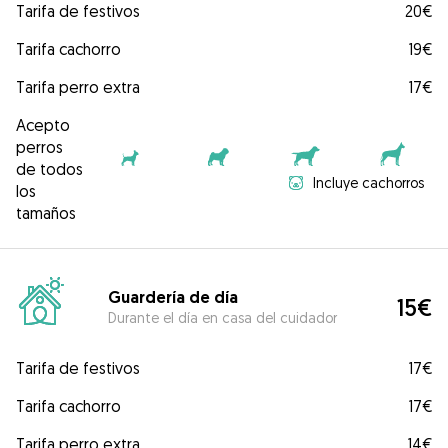
Tarifa de festivos
20€
Tarifa cachorro
19€
Tarifa perro extra
17€
Acepto
perros
de todos
Incluye cachorros
los
tamaños
Guardería de día
15€
Durante el día en casa del cuidador
Tarifa de festivos
17€
Tarifa cachorro
17€
Tarifa perro extra
14€