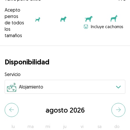
Acepto
perros
de todos
Incluye cachorros
los
tamaños
Disponibilidad
Servicio
agosto 2026
lu
ma
mi
ju
vi
sa
do