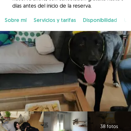
días antes del inicio de la reserva.
Sobre mí
Servicios y tarifas
Disponibilidad
Ub
38 fotos