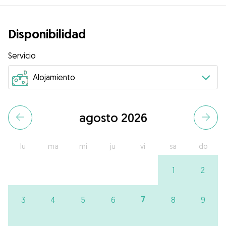
Disponibilidad
Servicio
agosto 2026
lu
ma
mi
ju
vi
sa
do
1
2
7
3
4
5
6
8
9