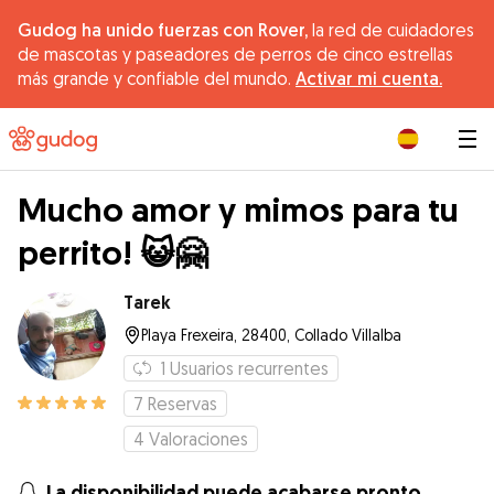
Gudog ha unido fuerzas con Rover,
la red de cuidadores
de mascotas y paseadores de perros de cinco estrellas
más grande y confiable del mundo.
Activar mi cuenta.
|
Mucho amor y mimos para tu
perrito! 😺🤗
Tarek
Playa Frexeira, 28400, Collado Villalba
1
Usuarios recurrentes
7
Reservas
4
Valoraciones
La disponibilidad puede acabarse pronto.