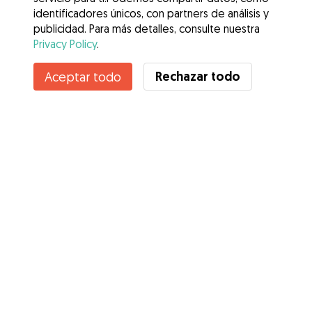
identificadores únicos, con partners de análisis y
publicidad. Para más detalles, consulte nuestra
Privacy Policy
.
Contacta con Tarek
Rechazar todo
Aceptar todo
¿Conoces los Beneficios de Gudog? Ver más
Servicios
Cómo funciona
Sobre Gudog
Opiniones
Cobertura Veterinaria
Consejos para dueños de perros
Consejos para cuidadores