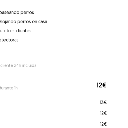
 paseando perros
alojando perros en casa
e otros clientes
otectoras
 cliente 24h incluida
12€
durante 1h
13€
12€
12€