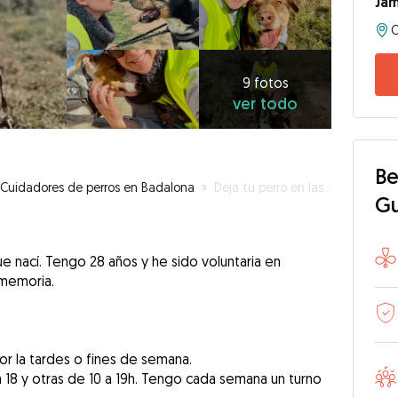
Ja
9
fotos
ver
9 fotos
ver todo
todo
Be
Cuidadores de perros en Badalona
»
Deja tu perro en las mejores manos
G
 nací. Tengo 28 años y he sido voluntaria en
memoria.
or la tardes o fines de semana.
 18 y otras de 10 a 19h. Tengo cada semana un turno