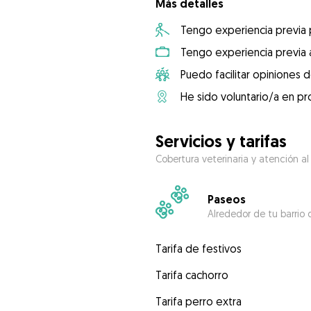
Más detalles
Tengo experiencia previa
Tengo experiencia previa 
Puedo facilitar opiniones d
He sido voluntario/a en pr
Servicios y tarifas
Cobertura veterinaria y atención al
Paseos
Alrededor de tu barrio 
Tarifa de festivos
Tarifa cachorro
Tarifa perro extra