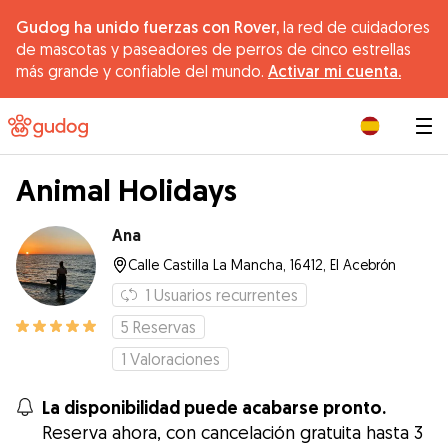
Gudog ha unido fuerzas con Rover,
la red de cuidadores
de mascotas y paseadores de perros de cinco estrellas
más grande y confiable del mundo.
Activar mi cuenta.
|
Animal Holidays
Ana
Calle Castilla La Mancha, 16412, El Acebrón
1
Usuarios recurrentes
5
Reservas
1
Valoraciones
La disponibilidad puede acabarse pronto.
Reserva ahora, con cancelación gratuita hasta 3