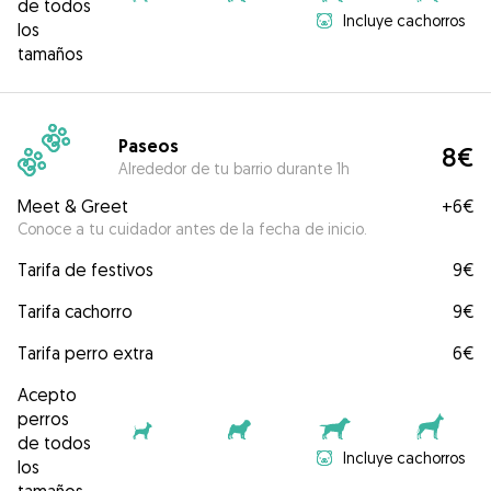
de todos
Incluye cachorros
los
tamaños
Paseos
8€
Alrededor de tu barrio durante 1h
Meet & Greet
+
6€
Conoce a tu cuidador antes de la fecha de inicio.
Tarifa de festivos
9€
Tarifa cachorro
9€
Tarifa perro extra
6€
Acepto
perros
de todos
Incluye cachorros
los