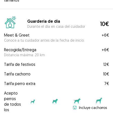
tamaños
Guardería de día
10€
Durante el día en casa del cuidador
Meet & Greet
+
6€
Conoce a tu cuidador antes de la fecha de inicio.
Recogida/Entrega
+
6€
Distancia máxima: 20 km
Tarifa de festivos
12€
Tarifa cachorro
10€
Tarifa perro extra
7€
Acepto
perros
de todos
Incluye cachorros
los