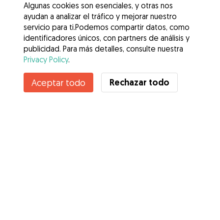
Algunas cookies son esenciales, y otras nos
ayudan a analizar el tráfico y mejorar nuestro
servicio para ti.Podemos compartir datos, como
identificadores únicos, con partners de análisis y
publicidad. Para más detalles, consulte nuestra
Privacy Policy
.
Contacta con Ana
Rechazar todo
Aceptar todo
¿Conoces los Beneficios de Gudog? Ver más
Servicios
Cómo funciona
Sobre Gudog
Opiniones
Cobertura Veterinaria