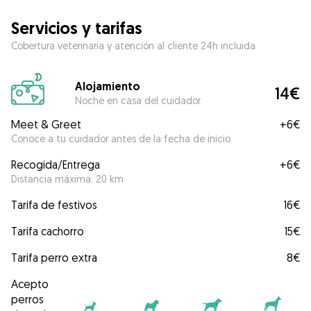
Servicios y tarifas
Cobertura veterinaria y atención al cliente 24h incluida
Alojamiento
14€
Noche en casa del cuidador
Meet & Greet
+
6€
Conoce a tu cuidador antes de la fecha de inicio.
Recogida/Entrega
+
6€
Distancia máxima: 20 km
Tarifa de festivos
16€
Tarifa cachorro
15€
Tarifa perro extra
8€
Acepto
perros