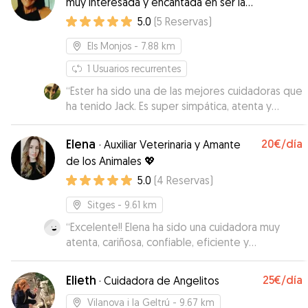
muy interesada y encantada en ser la
éxito gracias a Noelia.
”
cuidadora de tus mascotas
5.0
(
5
Reservas
)
Els Monjos
- 7.88 km
1
Usuarios recurrentes
“
Ester ha sido una de las mejores cuidadoras que
ha tenido Jack. Es super simpática, atenta y
dedicada al cuidado de nuestro pequeño
grandullón. Nos ha ido informando cada día de
Elena
20€
/día
·
Auxiliar Veterinaria y Amante
cómo se encontraba Jack y sin duda
de los Animales 💖
repetiremos. 100% recomendable!
”
5.0
(
4
Reservas
)
Sitges
- 9.61 km
“
Excelente!! Elena ha sido una cuidadora muy
atenta, cariñosa, confiable, eficiente y
profesional. La comunicación con ella ha sido
muy clara y rápida. Ella ha estudiado a conciencia
Elieth
25€
/día
·
Cuidadora de Angelitos
la información sobre mis dos perritos, así que ha
sabido tratarlos atendiendo a los gustos y
Vilanova i la Geltrú
- 9.67 km