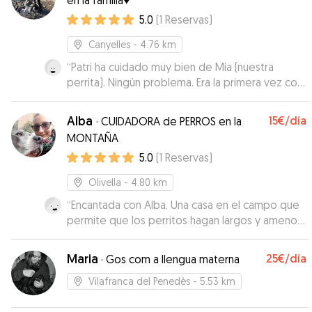
en la familia♥️
5.0
(
1
Reservas
)
Canyelles
- 4.76 km
“
Patri ha cuidado muy bien de Mia (nuestra
perrita). Ningún problema. Era la primera vez con
ella y sin duda repetiremos.
”
Alba
15€
/día
·
CUIDADORA de PERROS en la
MONTAÑA
5.0
(
1
Reservas
)
Olivella
- 4.80 km
“
Encantada con Alba. Una casa en el campo que
permite que los perritos hagan largos y amenos
paseos. Además en la casa hay niños que adoran
los animales y les encanta jugar con nuestros
Maria
25€
/día
·
Gos com a llengua materna
peludos. Repetiré seguro!
”
Vilafranca del Penedès
- 5.53 km