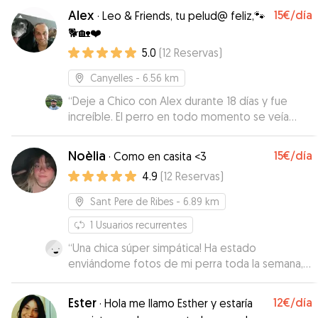
Alex
15€
/día
·
Leo & Friends, tu pelud@ feliz,🐾
🐕🏡❤️
5.0
(
12
Reservas
)
Canyelles
- 6.56 km
“
Deje a Chico con Alex durante 18 días y fue
increíble. El perro en todo momento se veía
contento, activo y muy integrado con el resto
de perros y Alex me tenía al tanto
Noèlia
15€
/día
·
Como en casita <3
constantemente enviándome fotos y vídeos. El
4.9
(
12
Reservas
)
trato es súper individualizado y Alex les procura
un gran cuidado, así como buenos paseos por la
Sant Pere de Ribes
- 6.89 km
zona. Repetiré seguro porque me da confianza
y veo que Chico está feliz quedándose con
1
Usuarios recurrentes
Alex.
”
“
Una chica súper simpática! Ha estado
enviándome fotos de mi perra toda la semana,
he visto a Keira súper feliz y como en casa.
Teníamos miedo por que era la primera vez que
Ester
12€
/día
·
Hola me llamo Esther y estaría
se quedaba fuera de casa. Pero ha sido todo un