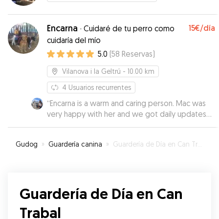
necesidades de cada uno. Por otro lado, se nota
la pasión que tiene por los perritos, por lo que
Encarna
15€
/día
ellos se han sentido muy a gusto con ella.
·
Cuidaré de tu perro como
Realmente ha sido una experiencia maravillosa y
cuidaría del mío
positiva.
”
5.0
(
58
Reservas
)
Vilanova i la Geltrú
- 10.00 km
4
Usuarios recurrentes
“
Encarna is a warm and caring person. Mac was
very happy with her and we got daily updates
with photos. So glad we discovered her for our
Mac. Thank you Encarna!
”
Gudog
»
Guardería canina
»
Guardería de Día en Can Trabal
Guardería de Día en Can
Trabal