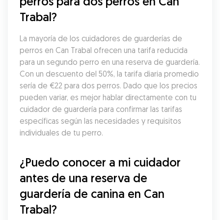
perros para dos perros en Can 
Trabal?
La mayoría de los cuidadores de guarderías de 
perros en Can Trabal ofrecen una tarifa reducida 
para un segundo perro en una reserva de guardería. 
Con un descuento del 50%, la tarifa diaria promedio 
sería de €22 para dos perros. Dado que los precios 
pueden variar, es mejor hablar directamente con tu 
cuidador de guardería para confirmar las tarifas 
específicas según las necesidades y requisitos 
individuales de tu perro.
¿Puedo conocer a mi cuidador 
antes de una reserva de 
guardería de canina en Can 
Trabal?