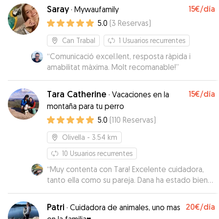
Saray
15€
/día
·
Mywaufamily
5.0
(
3
Reservas
)
Can Trabal
1
Usuarios recurrentes
“
Comunicació excel.lent, resposta ràpida i
amabilitat màxima. Molt recomanable!
”
Tara Catherine
15€
/día
·
Vacaciones en la
montaña para tu perro
5.0
(
110
Reservas
)
Olivella
- 3.54 km
10
Usuarios recurrentes
“
Muy contenta con Tara! Excelente cuidadora,
tanto ella como su pareja. Dana ha estado bien
cuidada y me ha informado con vídeos de como
iba todo. La recomiendo! Nosotras repetiremos,
Patri
20€
/día
·
Cuidadora de animales, uno mas
gracias Tara 😊
”