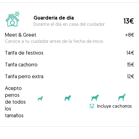
Guardería de día
13€
Durante el día en casa del cuidador
Meet & Greet
+
8€
Conoce a tu cuidador antes de la fecha de inicio.
Tarifa de festivos
14€
Tarifa cachorro
15€
Tarifa perro extra
12€
Acepto
perros
de todos
Incluye cachorros
los
tamaños