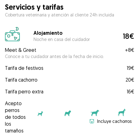
Servicios y tarifas
Cobertura veterinaria y atención al cliente 24h incluida
Alojamiento
18€
Noche en casa del cuidador
Meet & Greet
+
8€
Conoce a tu cuidador antes de la fecha de inicio.
Tarifa de festivos
19€
Tarifa cachorro
20€
Tarifa perro extra
16€
Acepto
perros
de todos
Incluye cachorros
los
tamaños