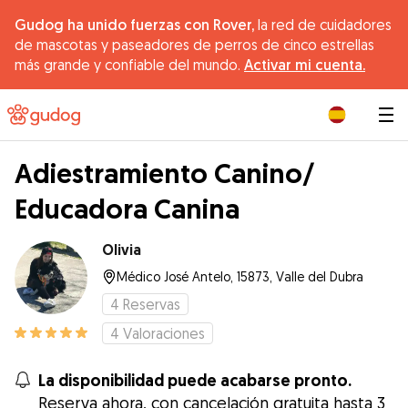
Gudog ha unido fuerzas con Rover,
la red de cuidadores
de mascotas y paseadores de perros de cinco estrellas
más grande y confiable del mundo.
Activar mi cuenta.
|
Adiestramiento Canino/
Educadora Canina
Olivia
Médico José Antelo, 15873, Valle del Dubra
4
Reservas
4
Valoraciones
La disponibilidad puede acabarse pronto.
Reserva ahora, con cancelación gratuita hasta 3