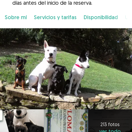
días antes del inicio de la reserva.
Sobre mí
Servicios y tarifas
Disponibilidad
Ub
213 fotos
ver todo