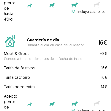
perros
de
Incluye cachorros
hasta
45kg
Guardería de día
16€
Durante el día en casa del cuidador
Meet & Greet
+
8€
Conoce a tu cuidador antes de la fecha de inicio.
Tarifa de festivos
16€
Tarifa cachorro
16€
Tarifa perro extra
14€
Acepto
perros
de
Incluye cachorros