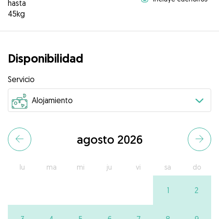
hasta
45kg
Disponibilidad
Servicio
agosto 2026
lu
ma
mi
ju
vi
sa
do
1
2