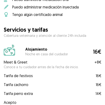
Puedo administrar medicación inyectada
Tengo algún certificado animal
Servicios y tarifas
Cobertura veterinaria y atención al cliente 24h incluida
Alojamiento
16€
Noche en casa del cuidador
Meet & Greet
+
8€
Conoce a tu cuidador antes de la fecha de inicio.
Tarifa de festivos
16€
Tarifa cachorro
16€
Tarifa perro extra
14€
Acepto