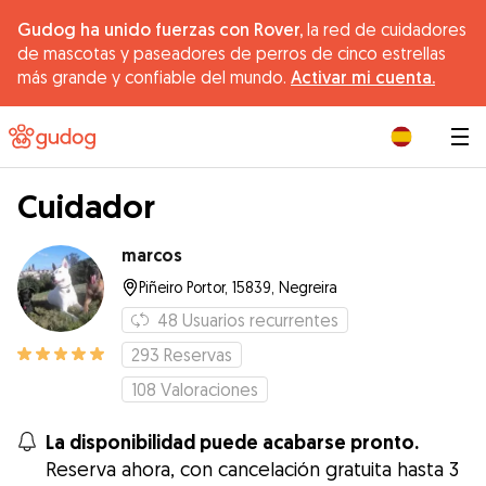
Gudog ha unido fuerzas con Rover,
la red de cuidadores
de mascotas y paseadores de perros de cinco estrellas
más grande y confiable del mundo.
Activar mi cuenta.
|
Cuidador
marcos
Piñeiro Portor, 15839, Negreira
48
Usuarios recurrentes
293
Reservas
108
Valoraciones
La disponibilidad puede acabarse pronto.
Reserva ahora, con cancelación gratuita hasta 3