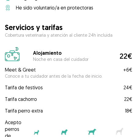
He sido voluntario/a en protectoras
Servicios y tarifas
Cobertura veterinaria y atención al cliente 24h incluida
Alojamiento
22€
Noche en casa del cuidador
Meet & Greet
+
6€
Conoce a tu cuidador antes de la fecha de inicio.
Tarifa de festivos
24€
Tarifa cachorro
22€
Tarifa perro extra
18€
Acepto
perros
de