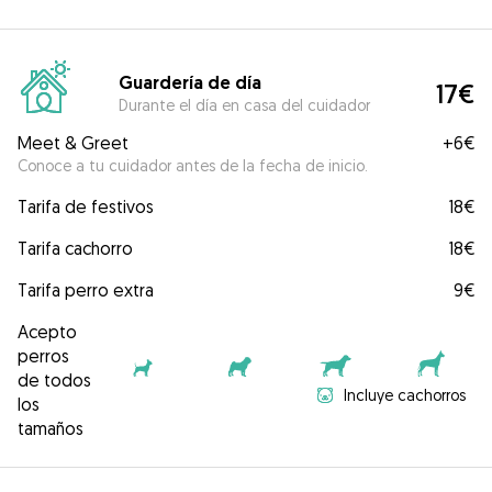
Guardería de día
17€
Durante el día en casa del cuidador
Meet & Greet
+
6€
Conoce a tu cuidador antes de la fecha de inicio.
Tarifa de festivos
18€
Tarifa cachorro
18€
Tarifa perro extra
9€
Acepto
perros
de todos
Incluye cachorros
los
tamaños