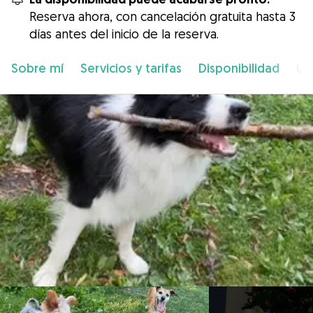
Reserva ahora, con cancelación gratuita hasta 3
días antes del inicio de la reserva.
Sobre mí
Servicios y tarifas
Disponibilidad
Ub