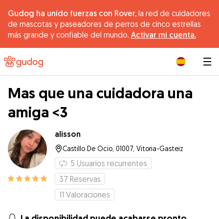
Gudog ha unido fuerzas con Rover,
la red de cuidadores
de mascotas y paseadores de perros de cinco estrellas
más grande y confiable del mundo.
Activar mi cuenta.
|
Mas que una cuidadora una
amiga <3
alisson
Castillo De Ocio, 01007, Vitoria-Gasteiz
5
Usuarios recurrentes
37
Reservas
11
Valoraciones
La disponibilidad puede acabarse pronto.