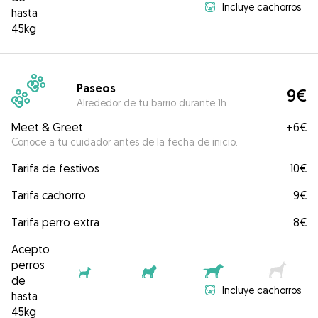
Incluye cachorros
hasta
45kg
Paseos
9€
Alrededor de tu barrio durante 1h
Meet & Greet
+
6€
Conoce a tu cuidador antes de la fecha de inicio.
Tarifa de festivos
10€
Tarifa cachorro
9€
Tarifa perro extra
8€
Acepto
perros
de
Incluye cachorros
hasta
45kg