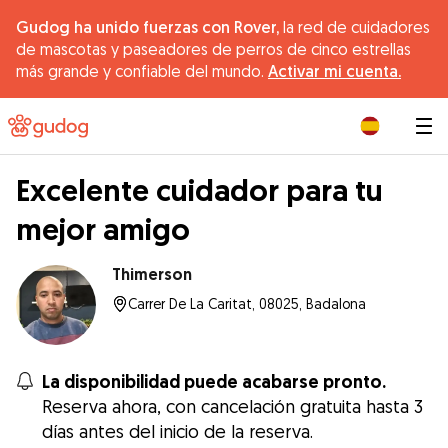
Gudog ha unido fuerzas con Rover,
la red de cuidadores
de mascotas y paseadores de perros de cinco estrellas
más grande y confiable del mundo.
Activar mi cuenta.
|
Excelente cuidador para tu
mejor amigo
Thimerson
Carrer De La Caritat, 08025, Badalona
La disponibilidad puede acabarse pronto.
Reserva ahora, con cancelación gratuita hasta 3
días antes del inicio de la reserva.