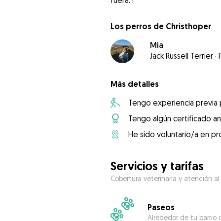
Los perros de Christhoper
Mia
Jack Russell Terrier
·
Más detalles
Tengo experiencia previa
Tengo algún certificado an
He sido voluntario/a en pr
Servicios y tarifas
Cobertura veterinaria y atención al
Paseos
Alrededor de tu barrio 