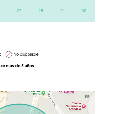
27
28
29
30
o
No disponible
ace más de 3 años