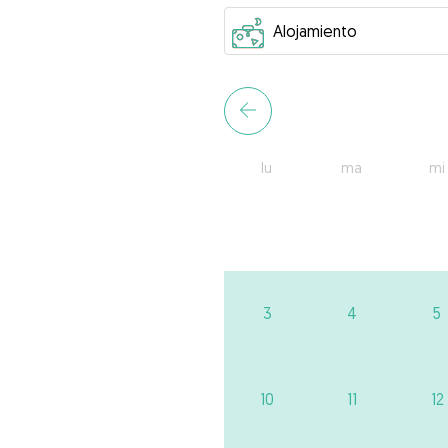
lu
ma
mi
3
4
5
10
11
12