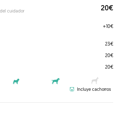
20€
 del cuidador
+
10€
23€
20€
20€
Incluye cachorros