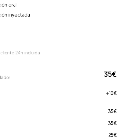
ión oral
ión inyectada
 cliente 24h incluida
35€
dador
+
10€
35€
35€
25€