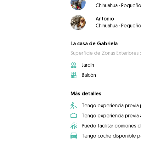
Chihuahua
·
Pequeñ
Antônio
Chihuahua
·
Pequeñ
La casa de Gabriela
Superficie de Zonas Exteriores :
Jardín
Balcón
Más detalles
Tengo experiencia previa
Tengo experiencia previa 
Puedo facilitar opiniones d
Tengo coche disponible pa