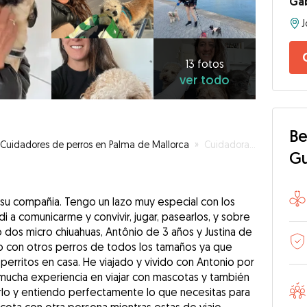
Gab
13
fotos
ver
13 fotos
ver todo
todo
Be
Cuidadores de perros en Palma de Mallorca
»
Cuidadora profesional mallorca_petsitting
G
su compañia. Tengo un lazo muy especial con los
di a comunicarme y convivir, jugar, pasearlos, y sobre
dos micro chiuahuas, Antônio de 3 años y Justina de
o con otros perros de todos los tamaños ya que
perritos en casa. He viajado y vivido con Antonio por
 mucha experiencia en viajar con mascotas y también
rlo y entiendo perfectamente lo que necesitas para