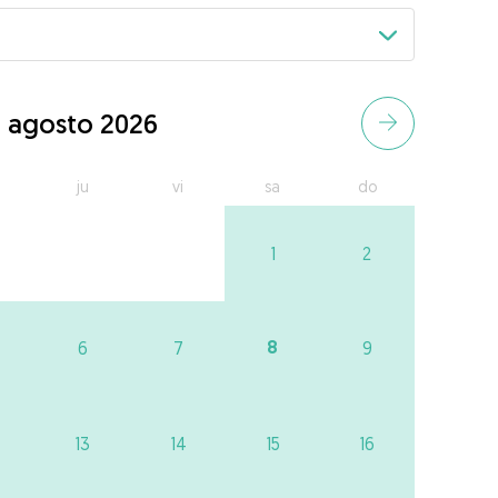
agosto 2026
ju
vi
sa
do
1
2
8
6
7
9
13
14
15
16