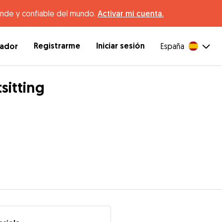
ande y confiable del mundo.
Activar mi cuenta.
Registrarme
Iniciar sesión
dador
España
sitting