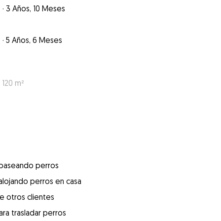
o
·
3 Años, 10 Meses
o
·
5 Años, 6 Meses
 120 m²
 paseando perros
alojando perros en casa
e otros clientes
ra trasladar perros