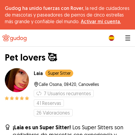
Gudog ha unido fuerzas con Rover,
la red de cuidadores
de mascotas y paseadores de perros de cinco estrellas
más grande y confiable del mundo.
Activar mi cuenta.
|
Pet lovers 🥰
Laia
Super Sitter
Calle Osona, 08420, Canovelles
7
Usuarios recurrentes
41
Reservas
26
Valoraciones
¡Laia es un Super Sitter!
Los Super Sitters son
cuidadores de mascotas con experiencia y