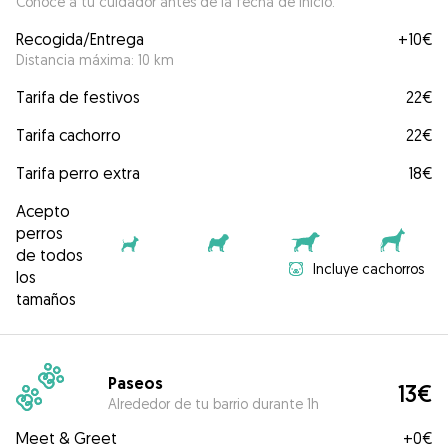
Conoce a tu cuidador antes de la fecha de inicio.
Recogida/Entrega
+
10€
Distancia máxima: 10 km
Tarifa de festivos
22€
Tarifa cachorro
22€
Tarifa perro extra
18€
Acepto
perros
de todos
Incluye cachorros
los
tamaños
Paseos
13€
Alrededor de tu barrio durante 1h
Meet & Greet
+
0€