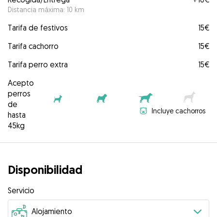
Distancia máxima: 10 km
Tarifa de festivos
15€
Tarifa cachorro
15€
Tarifa perro extra
15€
Acepto
perros
de
Incluye cachorros
hasta
45kg
Disponibilidad
Servicio