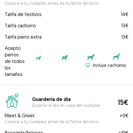
Conoce a tu cuidador antes de la fecha de inicio.
Tarifa de festivos
14€
Tarifa cachorro
13€
Tarifa perro extra
13€
Acepto
perros
de todos
Incluye cachorros
los
tamaños
Guardería de día
15€
Durante el día en casa del cuidador
Meet & Greet
+
0€
Conoce a tu cuidador antes de la fecha de inicio.
Recogida/Entrega
+
10€