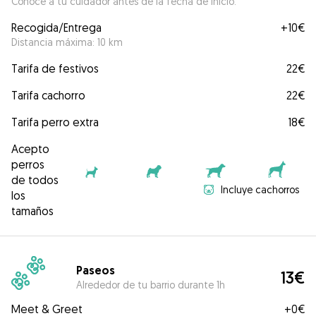
Conoce a tu cuidador antes de la fecha de inicio.
Recogida/Entrega
+
10€
Distancia máxima: 10 km
Tarifa de festivos
22€
Tarifa cachorro
22€
Tarifa perro extra
18€
Acepto
perros
de todos
Incluye cachorros
los
tamaños
Paseos
13€
Alrededor de tu barrio durante 1h
Meet & Greet
+
0€