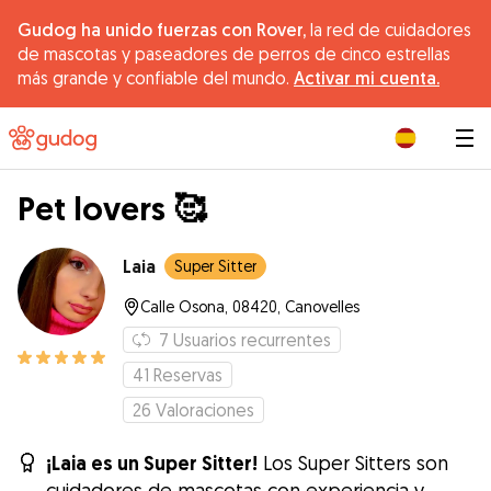
Gudog ha unido fuerzas con Rover,
la red de cuidadores
de mascotas y paseadores de perros de cinco estrellas
más grande y confiable del mundo.
Activar mi cuenta.
|
Pet lovers 🥰
Laia
Super Sitter
Calle Osona, 08420, Canovelles
7
Usuarios recurrentes
41
Reservas
26
Valoraciones
¡Laia es un Super Sitter!
Los Super Sitters son
cuidadores de mascotas con experiencia y