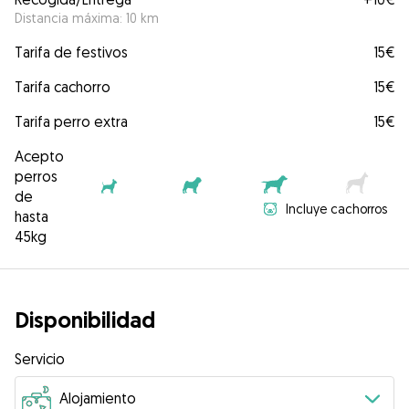
Distancia máxima: 10 km
Tarifa de festivos
15€
Tarifa cachorro
15€
Tarifa perro extra
15€
Acepto
perros
de
Incluye cachorros
hasta
45kg
Disponibilidad
Servicio