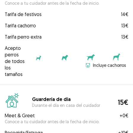
Conoce a tu cuidador antes de la fecha de inicio.
Tarifa de festivos
14€
Tarifa cachorro
13€
Tarifa perro extra
13€
Acepto
perros
de todos
Incluye cachorros
los
tamaños
Guardería de día
15€
Durante el día en casa del cuidador
Meet & Greet
+
0€
Conoce a tu cuidador antes de la fecha de inicio.
Recogida/Entrega
+
10€