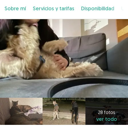
Sobre mí
Servicios y tarifas
Disponibilidad
Ub
28 fotos
ver todo