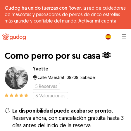
Gudog ha unido fuerzas con Rover,
la red de cuidadores
de mascotas y paseadores de perros de cinco estrellas
más grande y confiable del mundo.
Activar mi cuenta.
|
Como perro por su casa 🫶
Yvette
Calle Maestrat, 08208, Sabadell
5
Reservas
3
Valoraciones
La disponibilidad puede acabarse pronto.
Reserva ahora, con cancelación gratuita hasta 3
días antes del inicio de la reserva.