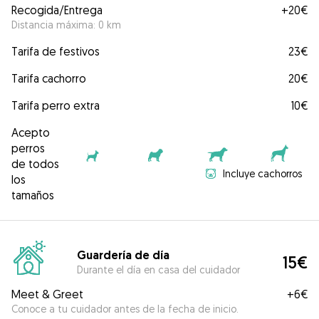
Recogida/Entrega
+
20€
Distancia máxima: 0 km
Tarifa de festivos
23€
Tarifa cachorro
20€
Tarifa perro extra
10€
Acepto
perros
de todos
Incluye cachorros
los
tamaños
Guardería de día
15€
Durante el día en casa del cuidador
Meet & Greet
+
6€
Conoce a tu cuidador antes de la fecha de inicio.