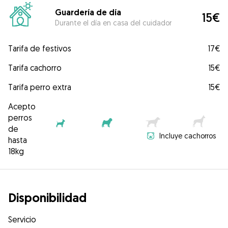
Guardería de día
15€
Durante el día en casa del cuidador
Tarifa de festivos
17€
Tarifa cachorro
15€
Tarifa perro extra
15€
Acepto
perros
de
Incluye cachorros
hasta
18kg
Disponibilidad
Servicio