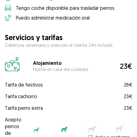
Tengo coche disponible para trasladar perros
Puedo administrar medicación oral
Servicios y tarifas
Cobertura veterinaria y atención al cliente 24h incluida
Alojamiento
23€
Noche en casa del cuidador
Tarifa de festivos
26€
Tarifa cachorro
23€
Tarifa perro extra
23€
Acepto
perros
de