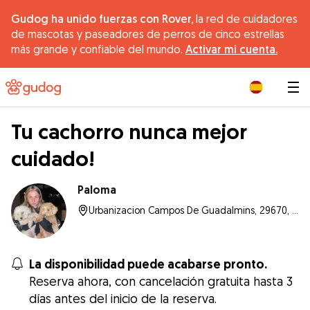
Gudog ha unido fuerzas con Rover,
la red de cuidadores
de mascotas y paseadores de perros de cinco estrellas
más grande y confiable del mundo.
Activar mi cuenta.
|
Tu cachorro nunca mejor
cuidado!
Paloma
Urbanizacion Campos De Guadalmins, 29670, Marbella
La disponibilidad puede acabarse pronto.
Reserva ahora, con cancelación gratuita hasta 3
días antes del inicio de la reserva.