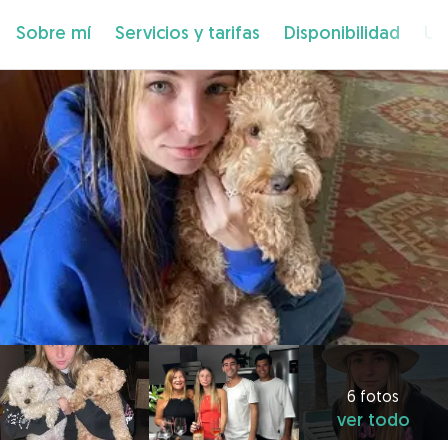
Sobre mí
Servicios y tarifas
Disponibilidad
Ub
6 fotos
ver todo