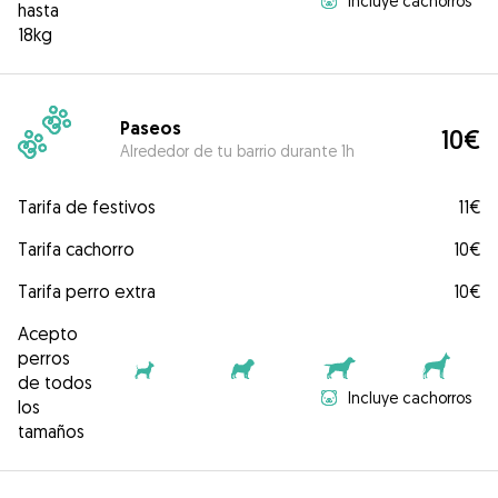
Incluye cachorros
hasta
18kg
Paseos
10€
Alrededor de tu barrio durante 1h
Tarifa de festivos
11€
Tarifa cachorro
10€
Tarifa perro extra
10€
Acepto
perros
de todos
Incluye cachorros
los
tamaños