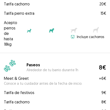
Tarifa cachorro
20€
Tarifa perro extra
15€
Acepto
perros
de
Incluye cachorros
hasta
18kg
Paseos
8€
Alrededor de tu barrio durante 1h
Meet & Greet
+
6€
Conoce a tu cuidador antes de la fecha de inicio.
Tarifa de festivos
9€
Tarifa cachorro
8€