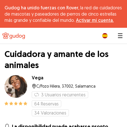
Gudog ha unido fuerzas con Rover,
la red de cuidadores
de mascotas y paseadores de perros de cinco estrellas
más grande y confiable del mundo.
Activar mi cuenta.
|
Cuidadora y amante de los
animales
Vega
C/Pozo Hilera, 37002, Salamanca
3
Usuarios recurrentes
64
Reservas
34
Valoraciones
La disponibilidad puede acabarse pronto.