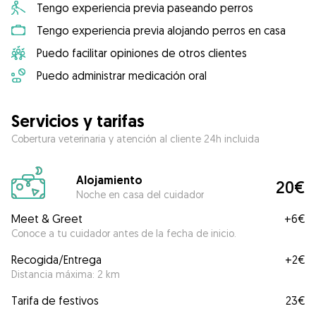
Tengo experiencia previa paseando perros
Tengo experiencia previa alojando perros en casa
Puedo facilitar opiniones de otros clientes
Puedo administrar medicación oral
Servicios y tarifas
Cobertura veterinaria y atención al cliente 24h incluida
Alojamiento
20€
Noche en casa del cuidador
Meet & Greet
+
6€
Conoce a tu cuidador antes de la fecha de inicio.
Recogida/Entrega
+
2€
Distancia máxima: 2 km
Tarifa de festivos
23€