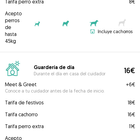
Tarifa perro extra
8€
Acepto
perros
de
Incluye cachorros
hasta
45kg
Guardería de día
16€
Durante el día en casa del cuidador
Meet & Greet
+
6€
Conoce a tu cuidador antes de la fecha de inicio.
Tarifa de festivos
18€
Tarifa cachorro
16€
Tarifa perro extra
11€
Acepto