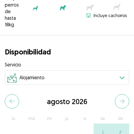
perros
de
Incluye cachorros
hasta
18kg
Disponibilidad
Servicio
agosto 2026
lu
ma
mi
ju
vi
sa
do
1
2