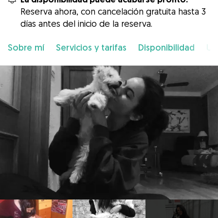
Reserva ahora, con cancelación gratuita hasta 3
días antes del inicio de la reserva.
Sobre mí
Servicios y tarifas
Disponibilidad
Ub