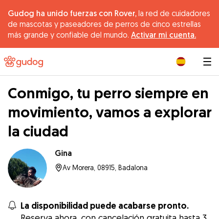
Gudog ha unido fuerzas con Rover,
la red de cuidadores
de mascotas y paseadores de perros de cinco estrellas
más grande y confiable del mundo.
Activar mi cuenta.
|
Conmigo, tu perro siempre en
movimiento, vamos a explorar
la ciudad
Gina
Av Morera, 08915, Badalona
La disponibilidad puede acabarse pronto.
Reserva ahora, con cancelación gratuita hasta 3