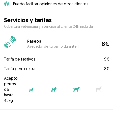
Puedo facilitar opiniones de otros clientes
Servicios y tarifas
Cobertura veterinaria y atención al cliente 24h incluida
Paseos
8€
Alrededor de tu barrio durante 1h
Tarifa de festivos
9€
Tarifa perro extra
8€
Acepto
perros
de
hasta
45kg