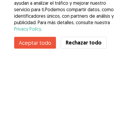
ayudan a analizar el tráfico y mejorar nuestro
servicio para ti.Podemos compartir datos, como
identificadores únicos, con partners de análisis y
publicidad. Para más detalles, consulte nuestra
Privacy Policy
.
Contacta con Gina
Rechazar todo
Aceptar todo
¿Conoces los Beneficios de Gudog? Ver más
Servicios
Cómo funciona
Sobre Gudog
Opiniones
Cobertura Veterinaria
Consejos para dueños de perros