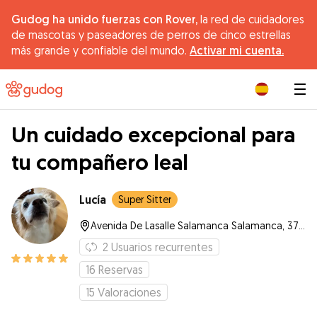
Gudog ha unido fuerzas con Rover,
la red de cuidadores
de mascotas y paseadores de perros de cinco estrellas
más grande y confiable del mundo.
Activar mi cuenta.
|
Un cuidado excepcional para
tu compañero leal
Lucía
Super Sitter
Avenida De Lasalle Salamanca Salamanca, 37008, Salamanca
2
Usuarios recurrentes
16
Reservas
15
Valoraciones