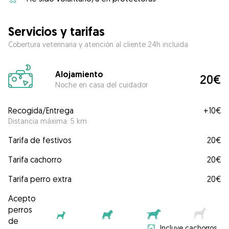
Servicios y tarifas
Cobertura veterinaria y atención al cliente 24h incluida
Alojamiento
20€
Noche en casa del cuidador
Recogida/Entrega
+
10€
Distancia máxima: 5 km
Tarifa de festivos
20€
Tarifa cachorro
20€
Tarifa perro extra
20€
Acepto
perros
de
Incluye cachorros