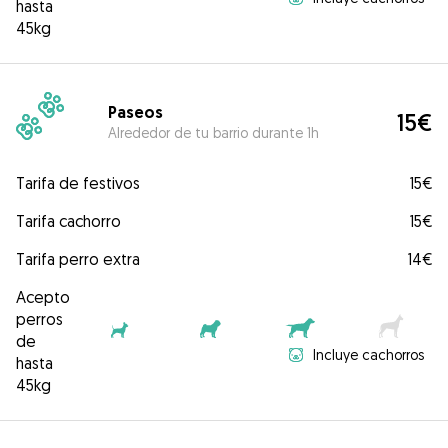
hasta
45kg
Paseos
15€
Alrededor de tu barrio durante 1h
Tarifa de festivos
15€
Tarifa cachorro
15€
Tarifa perro extra
14€
Acepto
perros
de
Incluye cachorros
hasta
45kg