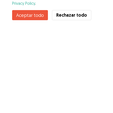
Privacy Policy
.
Contacta con Lucía
Rechazar todo
Aceptar todo
¿Conoces los Beneficios de Gudog? Ver más
Servicios
Cómo funciona
Sobre Gudog
Opiniones
Cobertura Veterinaria
Consejos para dueños de perros
Consejos para cuidadores
Hazte cuidador