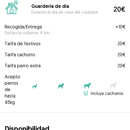
Guardería de día
20€
Durante el día en casa del cuidador
Recogida/Entrega
+
10€
Distancia máxima: 4 km
Tarifa de festivos
20€
Tarifa cachorro
20€
Tarifa perro extra
20€
Acepto
perros
de
Incluye cachorros
hasta
45kg
Disponibilidad