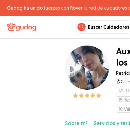
Gudog ha unido fuerzas con Rover,
la red de cuidadores 
Buscar Cuidadores
Aux
los
Patric
Calle
1
15
Re
10
Va
Sobre mí
Servicios y tari