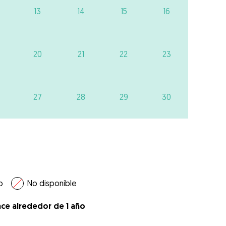
13
14
15
16
20
21
22
23
27
28
29
30
o
No disponible
ace alrededor de 1 año