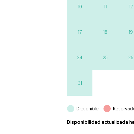
10
11
12
17
18
19
24
25
26
31
Disponible
Reservad
Disponibilidad actualizada h