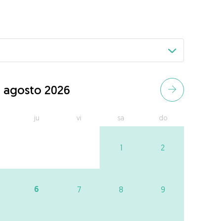
agosto 2026
ju
vi
sa
do
1
2
6
7
8
9