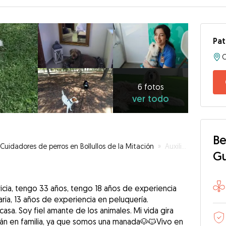
Pat
6
fotos
ver
6 fotos
ver todo
todo
Be
Cuidadores de perros en Bollullos de la Mitación
»
Auxiliar veterinaria y peluquera canina amante de los animales
G
icia, tengo 33 años, tengo 18 años de experiencia
naria, 13 años de experiencia en peluquería.
sa. Soy fiel amante de los animales. Mi vida gira
arán en familia, ya que somos una manada🐶🐱Vivo en