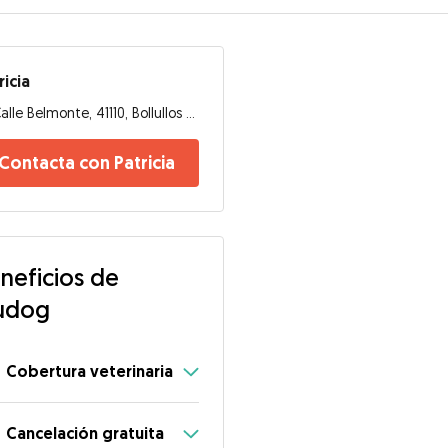
ricia
Calle Belmonte, 41110, Bollullos de la Mitación
Contacta con Patricia
neficios de
udog
Cobertura veterinaria
Cancelación gratuita