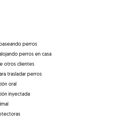
 paseando perros
alojando perros en casa
e otros clientes
ra trasladar perros
ión oral
ión inyectada
imal
otectoras