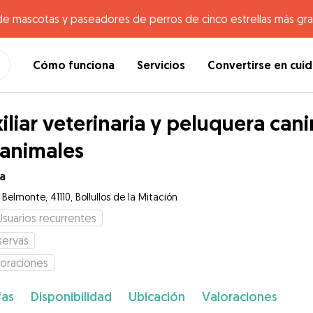
de mascotas y paseadores de perros de cinco estrellas más gr
Cómo funciona
Servicios
Convertirse en cui
iliar veterinaria y peluquera ca
 animales
ia
 Belmonte, 41110, Bollullos de la Mitación
Usuarios recurrentes
servas
loraciones
fas
Disponibilidad
Ubicación
Valoraciones