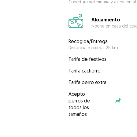
Cobertura veterinaria y atención al
Alojamiento
Noche en casa del cui
Recogida/Entrega
Distancia máxima: 25 km
Tarifa de festivos
Tarifa cachorro
Tarifa perro extra
Acepto
perros de
todos los
tamaños