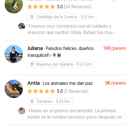
5.0
(
24
Reservas
)
Castilleja de la Cuesta
- 9.12 km
“
Estamos muy contentos con el cuidado y
atención que recibió Olivia. Rafael fue muy
atento y nos mantuvo informados en todo
momento. Sin duda volveríamos a contactar con
Juliana
10€
/paseo
·
Peludos felices, dueños
el. ¡Muy recomendable!
”
tranquilos!!✨🤞🏽
Mairena del Aljarafe
- 9.22 km
Antía
9€
/paseo
·
Los animales me dan paz
5.0
(
3
Reservas
)
Tomares
- 9.23 km
“
Hades es un perrito encantador. La primera
noche se le notaba nervioso, pero después se
portó super bien y estuvo más calmado. Se lo ha