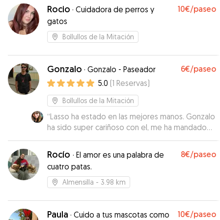
Rocio
10€
/paseo
·
Cuidadora de perros y
gatos
Bollullos de la Mitación
Gonzalo
6€
/paseo
·
Gonzalo - Paseador
5.0
(
1
Reservas
)
Bollullos de la Mitación
“
Lasso ha estado en las mejores manos. Gonzalo
ha sido super cariñoso con el, me ha mandado
todo el tiempo videos de lo bien que se lo
pasaba Lasso con Dante, su labrador.. El trato con
Rocío
8€
/paseo
·
El amor es una palabra de
Gonzalo ha sido impecable, super amable y
cuatro patas.
cercano. Sin duda repetiremos.
”
Almensilla
- 3.98 km
Paula
10€
/paseo
·
Cuido a tus mascotas como