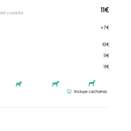
11€
 del cuidador
+
7€
10€
11€
11€
Incluye cachorros