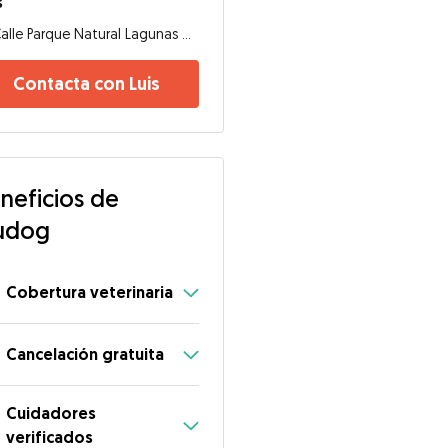
s
Calle Parque Natural Lagunas De Ruidera, 45122, Argés
Contacta con Luis
neficios de
udog
Cobertura veterinaria
Cancelación gratuita
Cuidadores
verificados