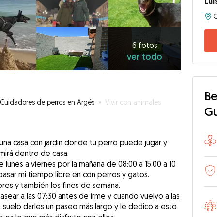
Lui
6
fotos
ver
6 fotos
ver todo
todo
Be
Cuidadores de perros en Argés
»
Vivir con animales
G
una casa con jardín donde tu perro puede jugar y
rmirá dentro de casa.
 lunes a viernes por la mañana de 08:00 a 15:00 a 10
asar mi tiempo libre en con perros y gatos.
bres y también los fines de semana.
sear a las 07:30 antes de irme y cuando vuelvo a las
he suelo darles un paseo más largo y le dedico a esto