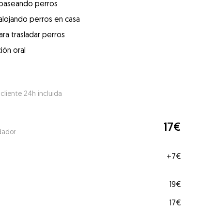
 paseando perros
alojando perros en casa
ra trasladar perros
ión oral
 cliente 24h incluida
17€
dador
+
7€
19€
17€