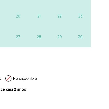
20
21
22
23
27
28
29
30
o
No disponible
ce casi 2 años