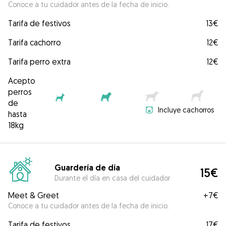
Conoce a tu cuidador antes de la fecha de inicio.
Tarifa de festivos
13€
Tarifa cachorro
12€
Tarifa perro extra
12€
Acepto
perros
de
Incluye cachorros
hasta
18kg
Guardería de día
15€
Durante el día en casa del cuidador
Meet & Greet
+
7€
Conoce a tu cuidador antes de la fecha de inicio.
Tarifa de festivos
17€