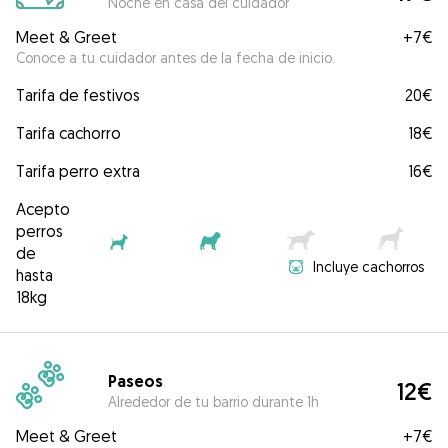
Noche en casa del cuidador
Meet & Greet
+
7€
Conoce a tu cuidador antes de la fecha de inicio.
Tarifa de festivos
20€
Tarifa cachorro
18€
Tarifa perro extra
16€
Acepto
perros
de
Incluye cachorros
hasta
18kg
Paseos
12€
Alrededor de tu barrio durante 1h
Meet & Greet
+
7€