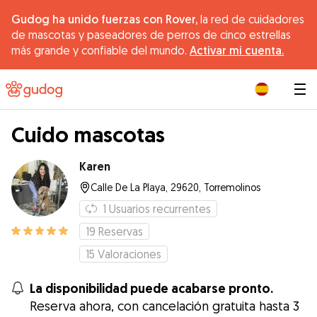
Gudog ha unido fuerzas con Rover,
la red de cuidadores
de mascotas y paseadores de perros de cinco estrellas
más grande y confiable del mundo.
Activar mi cuenta.
|
Cuido mascotas
Karen
Calle De La Playa, 29620, Torremolinos
1
Usuarios recurrentes
19
Reservas
15
Valoraciones
La disponibilidad puede acabarse pronto.
Reserva ahora, con cancelación gratuita hasta 3