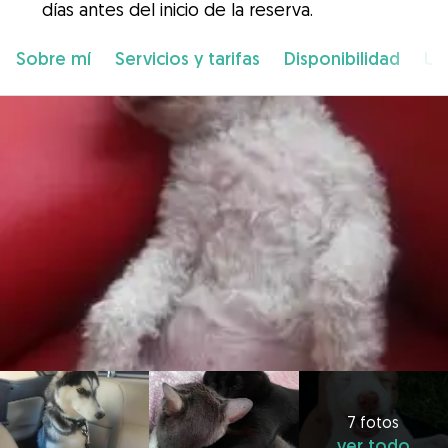
días antes del inicio de la reserva.
Sobre mí
Servicios y tarifas
Disponibilidad
Ub
7 fotos
ver todo