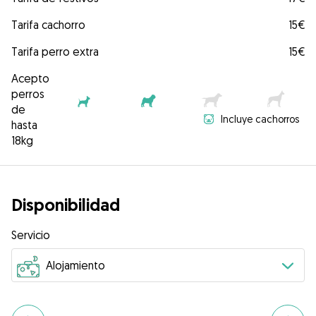
Tarifa cachorro
15€
Tarifa perro extra
15€
Acepto
perros
de
Incluye cachorros
hasta
18kg
Disponibilidad
Servicio