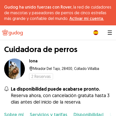
Gudog ha unido fuerzas con Rover,
la red de cuidadores
de mascotas y paseadores de perros de cinco estrellas
más grande y confiable del mundo.
Activar mi cuenta.
|
Cuidadora de perros
Iona
Mirador Del Tajo, 28400, Collado Villalba
2
Reservas
La disponibilidad puede acabarse pronto.
Reserva ahora, con cancelación gratuita hasta 3
días antes del inicio de la reserva.
Sobre mí
Servicios y tarifas
Disponibilidad
Ub