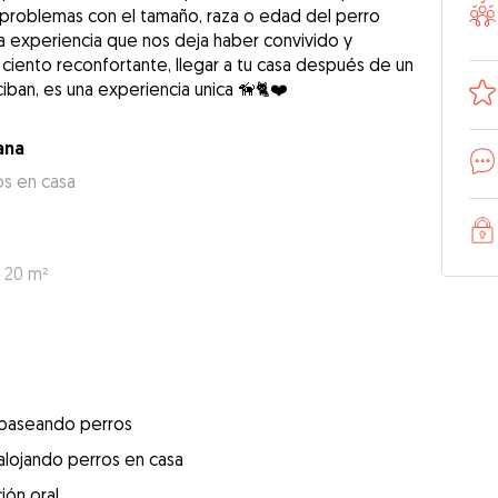
s problemas con el tamaño, raza o edad del perro
a experiencia que nos deja haber convivido y
 ciento reconfortante, llegar a tu casa después de un
ciban, es una experiencia unica 🦮🐈❤️
ana
os en casa
: 20 m²
 paseando perros
alojando perros en casa
ión oral