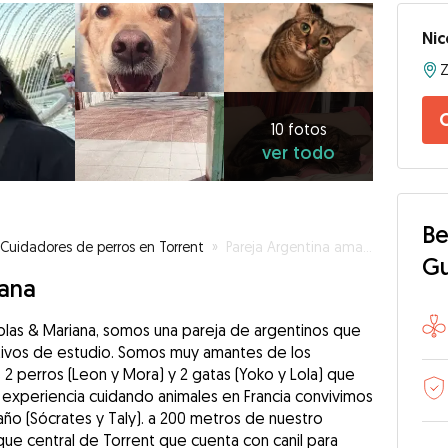
Nic
Z
10
fotos
C
ver
10 fotos
ver todo
todo
Be
Cuidadores de perros en Torrent
»
Pareja Argentina amante de los animales 🦮🐈❤️
G
iana
olas & Mariana, somos una pareja de argentinos que
motivos de estudio. Somos muy amantes de los
2 perros (Leon y Mora) y 2 gatas (Yoko y Lola) que
xperiencia cuidando animales en Francia convivimos
ño (Sócrates y Taly). a 200 metros de nuestro
e central de Torrent que cuenta con canil para