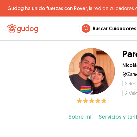
Gudog ha unido fuerzas con Rover,
la red de cuidadores 
Buscar Cuidadores
Par
Nicolá
Zara
2
Res
2
Val
Sobre mí
Servicios y tari