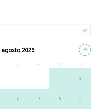
agosto 2026
ju
vi
sa
do
1
2
8
6
7
9