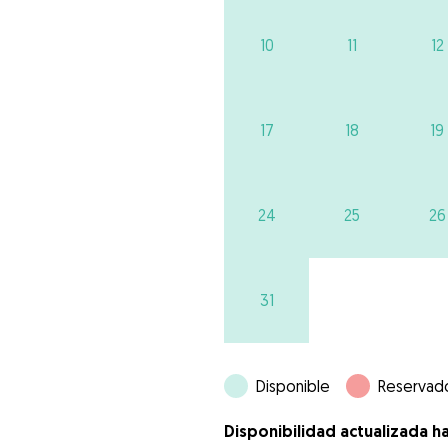
10
11
12
17
18
19
24
25
26
31
Disponible
Reservad
Disponibilidad actualizada h