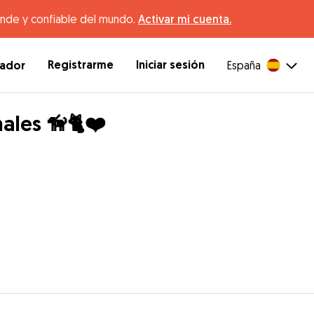
ande y confiable del mundo.
Activar mi cuenta.
Registrarme
Iniciar sesión
dador
España
ales 🦮🐈❤️