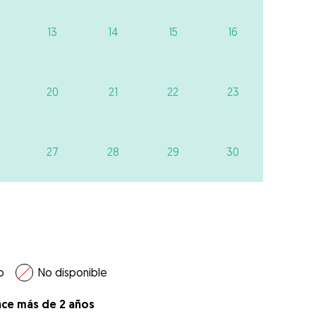
13
14
15
16
20
21
22
23
27
28
29
30
o
No disponible
ace más de 2 años