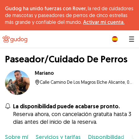
Gudog ha unido fuerzas con Rover,
la red de cuidadores
de mascotas y paseadores de perros de cinco estrellas
más grande y confiable del mundo.
Activar mi cuenta.
|
Paseador/Cuidado De Perros
Mariano
Calle Camino De Los Magros Elche Alicante, 03205, Elche
La disponibilidad puede acabarse pronto.
Reserva ahora, con cancelación gratuita hasta 3
días antes del inicio de la reserva.
Sobre mí
Servicios y tarifas
Disponibilidad
Ub