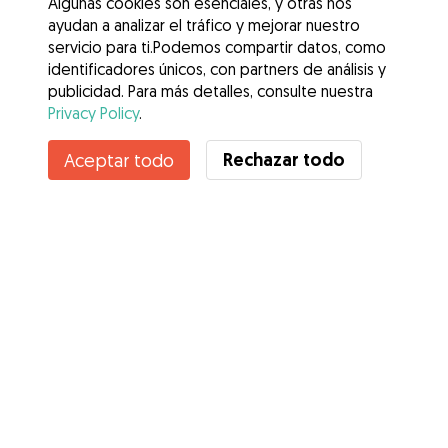
Algunas cookies son esenciales, y otras nos
ayudan a analizar el tráfico y mejorar nuestro
servicio para ti.Podemos compartir datos, como
identificadores únicos, con partners de análisis y
publicidad. Para más detalles, consulte nuestra
Privacy Policy
.
Contacta con Mariano
Rechazar todo
Aceptar todo
¿Conoces los Beneficios de Gudog? Ver más
Servicios
Cómo funciona
Sobre Gudog
Opiniones
Cobertura Veterinaria