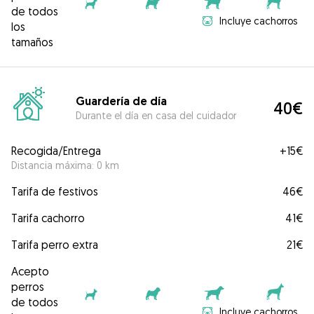
de todos
Incluye cachorros
los
tamaños
Guardería de día
40€
Durante el día en casa del cuidador
Recogida/Entrega
+
15€
Distancia máxima: 0 km
Tarifa de festivos
46€
Tarifa cachorro
41€
Tarifa perro extra
21€
Acepto
perros
de todos
Incluye cachorros