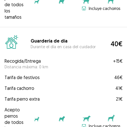
de todos
Incluye cachorros
los
tamaños
Guardería de día
40€
Durante el día en casa del cuidador
Recogida/Entrega
+
15€
Distancia máxima: 0 km
Tarifa de festivos
46€
Tarifa cachorro
41€
Tarifa perro extra
21€
Acepto
perros
de todos
Incluye cachorros