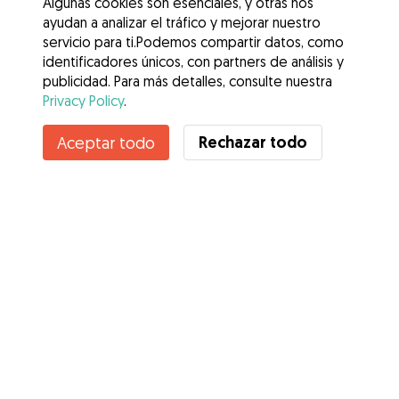
Algunas cookies son esenciales, y otras nos
ayudan a analizar el tráfico y mejorar nuestro
servicio para ti.Podemos compartir datos, como
identificadores únicos, con partners de análisis y
publicidad. Para más detalles, consulte nuestra
Privacy Policy
.
Contacta con Mariano
Rechazar todo
Aceptar todo
¿Conoces los Beneficios de Gudog? Ver más
Servicios
Cómo funciona
Sobre Gudog
Opiniones
Cobertura Veterinaria