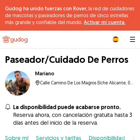
Gudog ha unido fuerzas con Rover,
la red de cuidadores
de mascotas y paseadores de perros de cinco estrellas
más grande y confiable del mundo.
Activar mi cuenta.
|
Paseador/Cuidado De Perros
Mariano
Calle Camino De Los Magros Elche Alicante, 03205, Elche
La disponibilidad puede acabarse pronto.
Reserva ahora, con cancelación gratuita hasta 3
días antes del inicio de la reserva.
Sobre mí
Servicios y tarifas
Disponibilidad
Ub