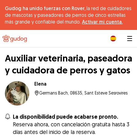
Gudog ha unido fuerzas con Rover,
la red de cuidadores
de mascotas y paseadores de perros de cinco estrellas
más grande y confiable del mundo.
Activar mi cuenta.
|
Auxiliar veterinaria, paseadora
y cuidadora de perros y gatos
Elena
Germans Bach, 08635, Sant Esteve Sesrovires
La disponibilidad puede acabarse pronto.
Reserva ahora, con cancelación gratuita hasta 3
días antes del inicio de la reserva.