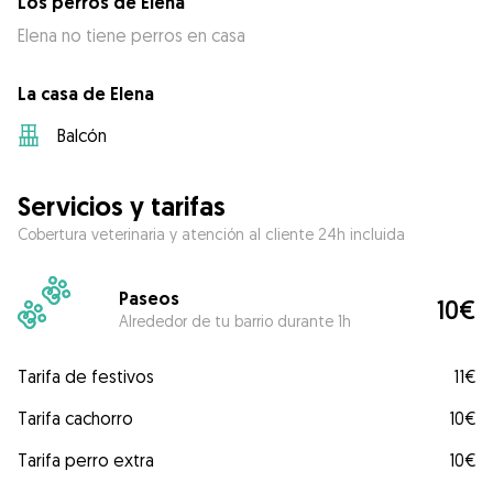
Los perros de Elena
Elena no tiene perros en casa
La casa de Elena
Balcón
Servicios y tarifas
Cobertura veterinaria y atención al cliente 24h incluida
Paseos
10€
Alrededor de tu barrio durante 1h
Tarifa de festivos
11€
Tarifa cachorro
10€
Tarifa perro extra
10€