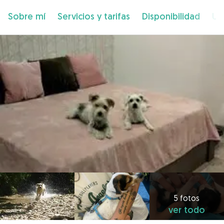
Sobre mí
Servicios y tarifas
Disponibilidad
Ub
5 fotos
ver todo