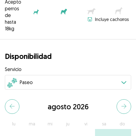
Acepto
perros
de
Incluye cachorros
hasta
18kg
Disponibilidad
Servicio
agosto 2026
lu
ma
mi
ju
vi
sa
do