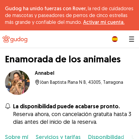
Gudog ha unido fuerzas con Rover,
la red de cuidadores
de mascotas y paseadores de perros de cinco estrellas
más grande y confiable del mundo.
Activar mi cuenta.
|
Enamorada de los animales
Annabel
Jòan Baptista Plana N B, 43005, Tarragona
La disponibilidad puede acabarse pronto.
Reserva ahora, con cancelación gratuita hasta 3
días antes del inicio de la reserva.
Sobre mí
Servicios y tarifas
Disponibilidad
Ub