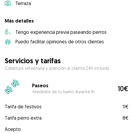
Terraza
Más detalles
Tengo experiencia previa paseando perros
Puedo facilitar opiniones de otros clientes
Servicios y tarifas
Cobertura veterinaria y atención al cliente 24h incluida
Paseos
10€
Alrededor de tu barrio durante 1h
Tarifa de festivos
11€
Tarifa perro extra
8€
Acepto