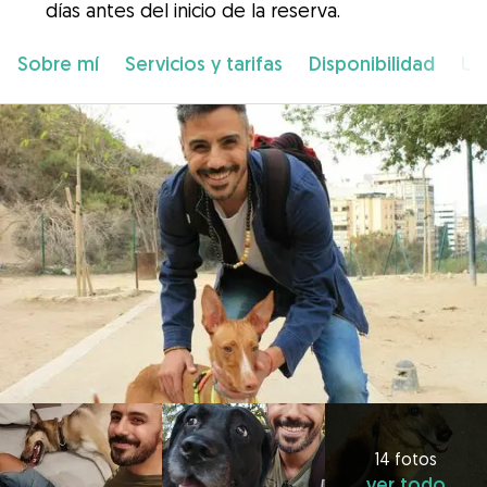
días antes del inicio de la reserva.
Sobre mí
Servicios y tarifas
Disponibilidad
Ub
14 fotos
ver todo