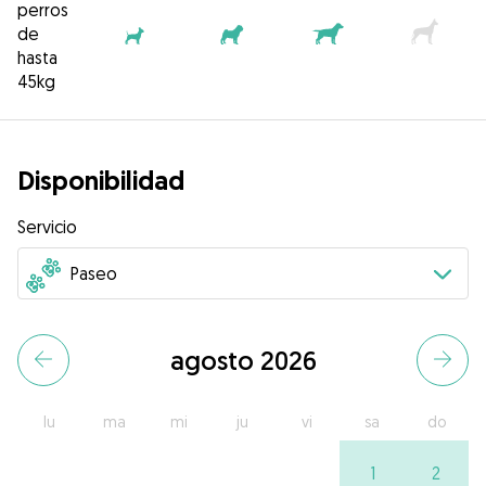
perros
de
hasta
45kg
Disponibilidad
Servicio
agosto 2026
lu
ma
mi
ju
vi
sa
do
1
2