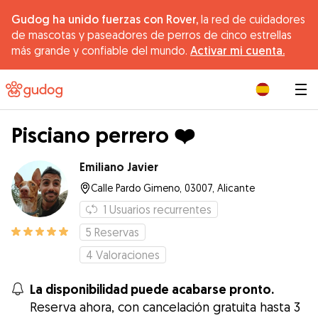
Gudog ha unido fuerzas con Rover,
la red de cuidadores
de mascotas y paseadores de perros de cinco estrellas
más grande y confiable del mundo.
Activar mi cuenta.
|
Pisciano perrero ❤️
Emiliano Javier
Calle Pardo Gimeno, 03007, Alicante
1
Usuarios recurrentes
5
Reservas
4
Valoraciones
La disponibilidad puede acabarse pronto.
Reserva ahora, con cancelación gratuita hasta 3