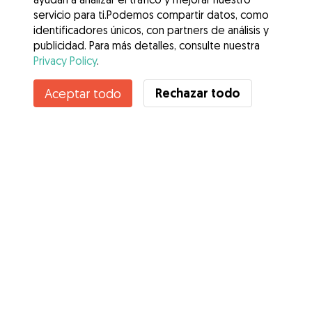
servicio para ti.Podemos compartir datos, como
identificadores únicos, con partners de análisis y
publicidad. Para más detalles, consulte nuestra
Privacy Policy
.
Contacta con Emiliano Javier
Rechazar todo
Aceptar todo
¿Conoces los Beneficios de Gudog? Ver más
Servicios
Cómo funciona
Sobre Gudog
Opiniones
Cobertura Veterinaria
Consejos para dueños de perros