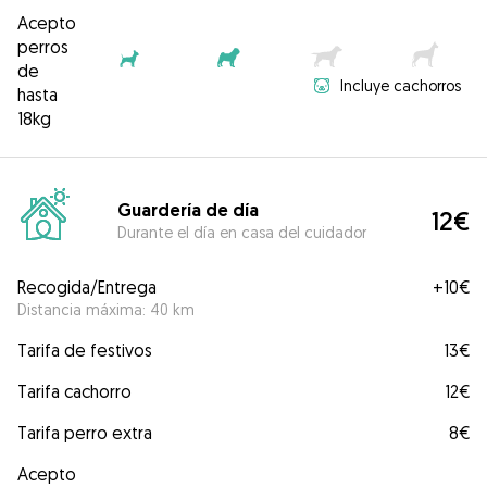
Acepto
perros
de
Incluye cachorros
hasta
18kg
Guardería de día
12€
Durante el día en casa del cuidador
Recogida/Entrega
+
10€
Distancia máxima: 40 km
Tarifa de festivos
13€
Tarifa cachorro
12€
Tarifa perro extra
8€
Acepto