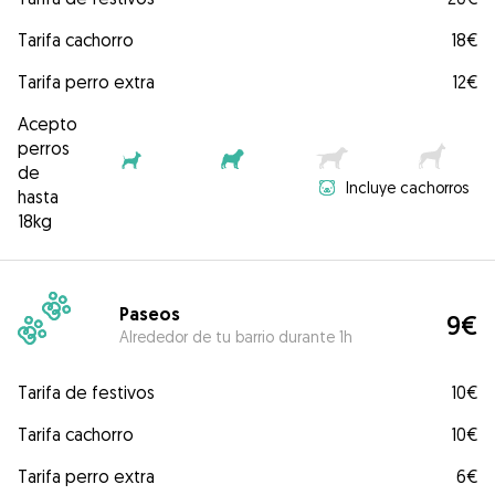
Tarifa cachorro
18€
Tarifa perro extra
12€
Acepto
perros
de
Incluye cachorros
hasta
18kg
Paseos
9€
Alrededor de tu barrio durante 1h
Tarifa de festivos
10€
Tarifa cachorro
10€
Tarifa perro extra
6€