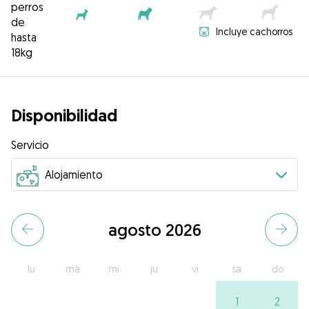
perros
de
Incluye cachorros
hasta
18kg
Disponibilidad
Servicio
agosto 2026
lu
ma
mi
ju
vi
sa
do
1
2