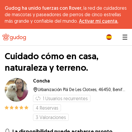
Gudog ha unido fuerzas con Rover,
la red de cuidadores
de mascotas y paseadores de perros de cinco estrellas
más grande y confiable del mundo.
Activar mi cuenta.
|
Cuidado cómo en casa,
naturaleza y terreno.
Concha
Urbanización Plá De Les Clotxes, 46450, Benifaió
1
Usuarios recurrentes
4
Reservas
3
Valoraciones
La disponibilidad puede acabarse pronto.