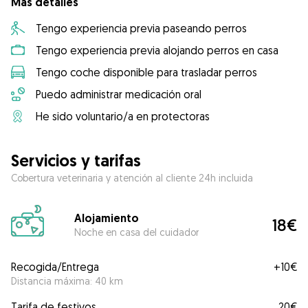
Más detalles
Tengo experiencia previa paseando perros
Tengo experiencia previa alojando perros en casa
Tengo coche disponible para trasladar perros
Puedo administrar medicación oral
He sido voluntario/a en protectoras
Servicios y tarifas
Cobertura veterinaria y atención al cliente 24h incluida
Alojamiento
18€
Noche en casa del cuidador
Recogida/Entrega
+
10€
Distancia máxima: 40 km
Tarifa de festivos
20€