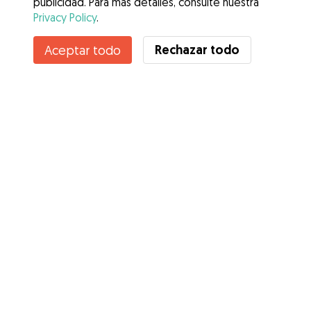
publicidad. Para más detalles, consulte nuestra
Privacy Policy
.
Contacta con Sandra
Rechazar todo
Aceptar todo
¿Conoces los Beneficios de Gudog? Ver más
Servicios
Cómo funciona
Sobre Gudog
Opiniones
Cobertura Veterinaria
Consejos para dueños de perros
Consejos para cuidadores
Hazte cuidador