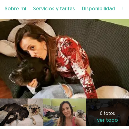
Sobre mí
Servicios y tarifas
Disponibilidad
Ub
6 fotos
ver todo