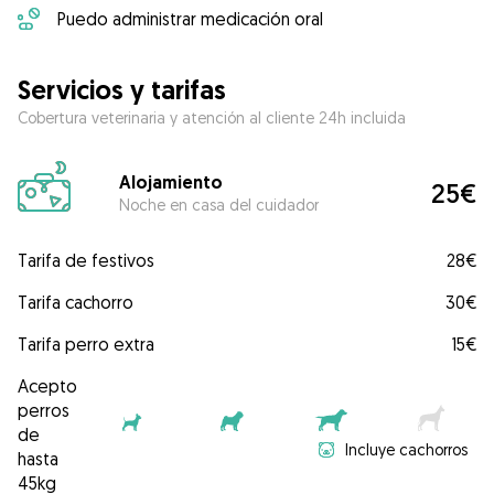
Puedo administrar medicación oral
Servicios y tarifas
Cobertura veterinaria y atención al cliente 24h incluida
Alojamiento
25€
Noche en casa del cuidador
Tarifa de festivos
28€
Tarifa cachorro
30€
Tarifa perro extra
15€
Acepto
perros
de
Incluye cachorros
hasta
45kg