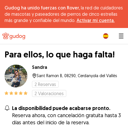
Gudog ha unido fuerzas con Rover,
la red de cuidadores
de mascotas y paseadores de perros de cinco estrellas
más grande y confiable del mundo.
Activar mi cuenta.
|
Para ellos, lo que haga falta!
Sandra
Sant Ramon B, 08290, Cerdanyola del Vallès
2
Reservas
2
Valoraciones
La disponibilidad puede acabarse pronto.
Reserva ahora, con cancelación gratuita hasta 3
días antes del inicio de la reserva.