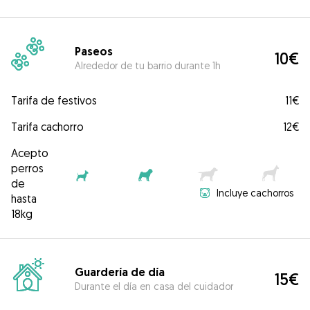
Paseos
10€
Alrededor de tu barrio durante 1h
Tarifa de festivos
11€
Tarifa cachorro
12€
Acepto
perros
de
Incluye cachorros
hasta
18kg
Guardería de día
15€
Durante el día en casa del cuidador