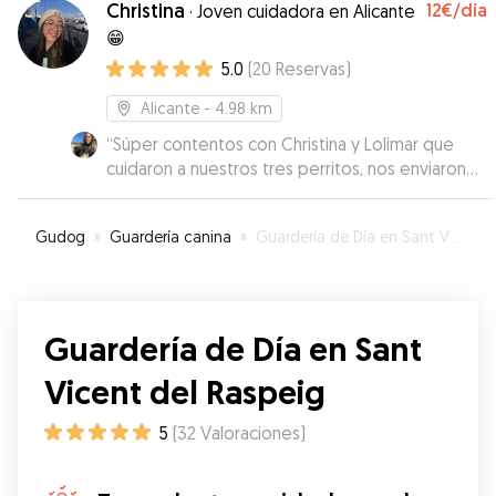
Christina
12€
/día
·
Joven cuidadora en Alicante
como están. Los recomiendo.
”
😁
5.0
(
20
Reservas
)
Alicante
- 4.98 km
“
Súper contentos con Christina y Lolimar que
cuidaron a nuestros tres perritos, nos enviaron
fotos y videos todo el tiempo y ellos se lo
pasaron súper! Volveremos ❤️
”
Gudog
»
Guardería canina
»
Guardería de Día en Sant Vicent del Raspeig
Guardería de Día en Sant
Vicent del Raspeig
5
(
32
Valoraciones
)