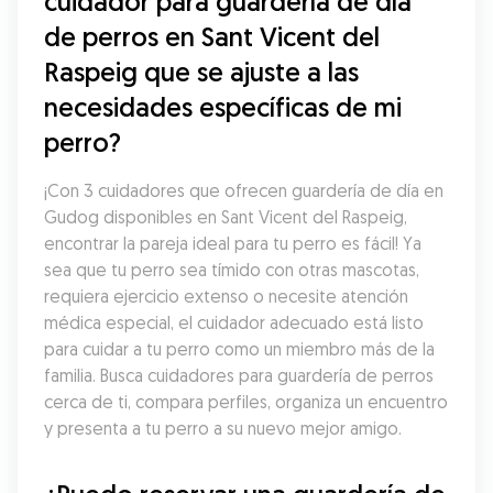
cuidador para guardería de día 
de perros en Sant Vicent del 
Raspeig que se ajuste a las 
necesidades específicas de mi 
perro?
¡Con 3 cuidadores que ofrecen guardería de día en 
Gudog disponibles en Sant Vicent del Raspeig, 
encontrar la pareja ideal para tu perro es fácil! Ya 
sea que tu perro sea tímido con otras mascotas, 
requiera ejercicio extenso o necesite atención 
médica especial, el cuidador adecuado está listo 
para cuidar a tu perro como un miembro más de la 
familia. Busca cuidadores para guardería de perros 
cerca de ti, compara perfiles, organiza un encuentro 
y presenta a tu perro a su nuevo mejor amigo.