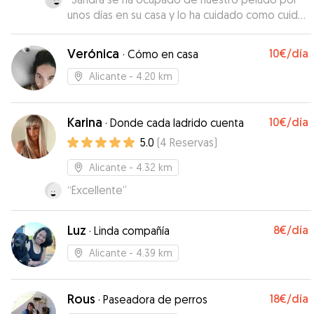
unos días en su casa y lo ha cuidado como cuida
a los suyos dándoles toda la atención y mimos
que necesitan. De diez!
”
Verónica
10€
/día
·
Cómo en casa
Alicante
- 4.20 km
Karina
10€
/día
·
Donde cada ladrido cuenta
5.0
(
4
Reservas
)
Alicante
- 4.32 km
“
Excellente
”
Luz
8€
/día
·
Linda compañía
Alicante
- 4.39 km
Rous
18€
/día
·
Paseadora de perros