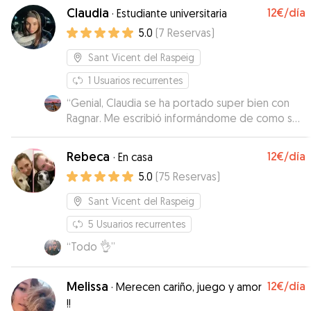
Claudia
12€
/día
·
Estudiante universitaria
5.0
(
7
Reservas
)
Sant Vicent del Raspeig
1
Usuarios recurrentes
“
Genial, Claudia se ha portado super bien con
Ragnar. Me escribió informándome de como se
estaba comportando. Al recogerle vi que
estaba muy contento con ellos. Repetiré sin
Rebeca
12€
/día
·
En casa
duda :)
”
5.0
(
75
Reservas
)
Sant Vicent del Raspeig
5
Usuarios recurrentes
“
Todo 👌
”
Melissa
12€
/día
·
Merecen cariño, juego y amor
!!