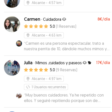
Alicante
- 4.57 km
Carmen
8€
/día
·
Cuidadora 🐶
5.0
(
1
Reservas
)
Alicante
- 4.63 km
“
Carmen es una persona espectacular, trato a
nuestra perrita de 10, dándole muchos mimos y
un cuidado intachable. Repetiremos sin duda.
”
Julia
17€
/día
·
Mimos ,cuidados y paseos 🐶 🐕
5.0
(
9
Reservas
)
Alicante
- 4.97 km
1
Usuarios recurrentes
“
Muy buenos cuidadores. Ya he repetido con
ellos. Y seguiré repitiendo porque son de
confianza. Mis perros han estado muy bien
atendidos y están atentos a tus consultas sobre