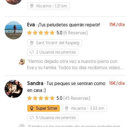
Alicante
- 1.21 km
Eva
15€
/día
·
¡Tus peludetes querrán repetir!
5.0
(
6
Reservas
)
Sant Vicent del Raspeig
2
Usuarios recurrentes
“
Hemos dejado otra vez a nuestro perro con
Eva y su familia. Todos los días recibimos videos,
fotos y comentarios de Eva. Seguro que
volveremos a dejarlo. Gracias por tantos
Sandra
16€
/día
·
Tus peques se sentiran como
cuidados con nuestro perro.
”
en casa :)
5.0
(
45
Reservas
)
Super Sitter
Alicante
- 3.53 km
5
Usuarios recurrentes
“
Sandra se ha ocupado de nuestro peludo por