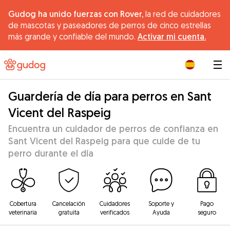
Gudog ha unido fuerzas con Rover,
la red de cuidadores
de mascotas y paseadores de perros de cinco estrellas
más grande y confiable del mundo.
Activar mi cuenta.
|
Guardería de día para perros en Sant
Vicent del Raspeig
Encuentra un cuidador de perros de confianza en
Sant Vicent del Raspeig para que cuide de tu
perro durante el día
Cobertura
Cancelación
Cuidadores
Soporte y
Pago
veterinaria
gratuita
verificados
Ayuda
seguro