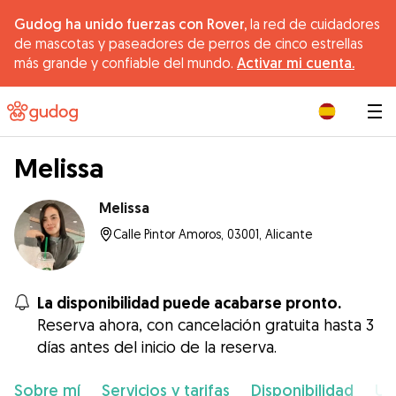
Gudog ha unido fuerzas con Rover,
la red de cuidadores
de mascotas y paseadores de perros de cinco estrellas
más grande y confiable del mundo.
Activar mi cuenta.
|
Melissa
Melissa
Calle Pintor Amoros, 03001, Alicante
La disponibilidad puede acabarse pronto.
Reserva ahora, con cancelación gratuita hasta 3
días antes del inicio de la reserva.
Sobre mí
Servicios y tarifas
Disponibilidad
Ub