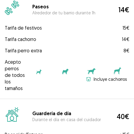
Paseos
14€
Alrededor de tu barrio durante 1h
Tarifa de festivos
15€
Tarifa cachorro
14€
Tarifa perro extra
8€
Acepto
perros
de todos
Incluye cachorros
los
tamaños
Guardería de día
40€
Durante el día en casa del cuidador