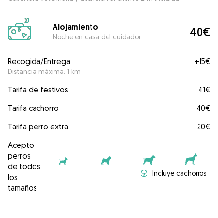
Alojamiento
40€
Noche en casa del cuidador
Recogida/Entrega
+
15€
Distancia máxima: 1 km
Tarifa de festivos
41€
Tarifa cachorro
40€
Tarifa perro extra
20€
Acepto
perros
de todos
Incluye cachorros
los
tamaños