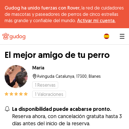
Gudog ha unido fuerzas con Rover,
la red de cuidadores
de mascotas y paseadores de perros de cinco estrellas
más grande y confiable del mundo.
Activar mi cuenta.
|
El mejor amigo de tu perro
Maria
Avinguda Catalunya, 17300, Blanes
1
Reservas
1
Valoraciones
La disponibilidad puede acabarse pronto.
Reserva ahora, con cancelación gratuita hasta 3
días antes del inicio de la reserva.