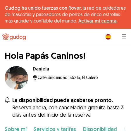
Gudog ha unido fuerzas con Rover,
la red de cuidadores
de mascotas y paseadores de perros de cinco estrellas
más grande y confiable del mundo.
Activar mi cuenta.
|
Hola Papás Caninos!
Daniela
Calle Sinceridad, 35215, El Calero
La disponibilidad puede acabarse pronto.
Reserva ahora, con cancelación gratuita hasta 3
días antes del inicio de la reserva.
Sobre mí
Servicios y tarifas
Disponibilidad
Ub