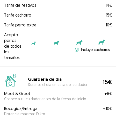
Tarifa de festivos
14€
Tarifa cachorro
15€
Tarifa perro extra
10€
Acepto
perros
de todos
Incluye cachorros
los
tamaños
Guardería de día
15€
Durante el día en casa del cuidador
Meet & Greet
+
8€
Conoce a tu cuidador antes de la fecha de inicio.
Recogida/Entrega
+
10€
Distancia máxima: 19 km