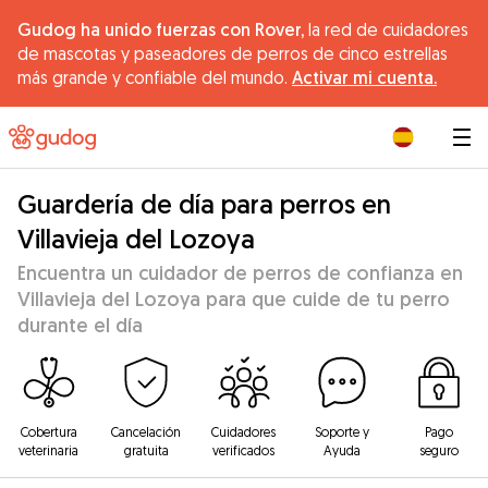
Gudog ha unido fuerzas con Rover,
la red de cuidadores
de mascotas y paseadores de perros de cinco estrellas
más grande y confiable del mundo.
Activar mi cuenta.
|
Guardería de día para perros en
Villavieja del Lozoya
Encuentra un cuidador de perros de confianza en
Villavieja del Lozoya para que cuide de tu perro
durante el día
Cobertura
Cancelación
Cuidadores
Soporte y
Pago
veterinaria
gratuita
verificados
Ayuda
seguro