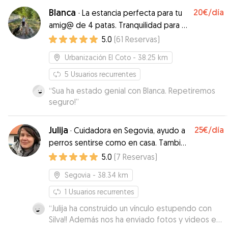
Blanca
20€
/día
·
La estancia perfecta para tu
amig@ de 4 patas. Tranquilidad para ti
y para ellos
5.0
(
61
Reservas
)
Urbanización El Coto
- 38.25 km
5
Usuarios recurrentes
“
Sua ha estado genial con Blanca. Repetiremos
seguro!
”
Julija
25€
/día
·
Cuidadora en Segovia, ayudo a
perros sentirse como en casa. Tambien
hablo ingles y ruso.
5.0
(
7
Reservas
)
Segovia
- 38.34 km
1
Usuarios recurrentes
“
Julija ha construido un vínculo estupendo con
Silva!! Además nos ha enviado fotos y videos en