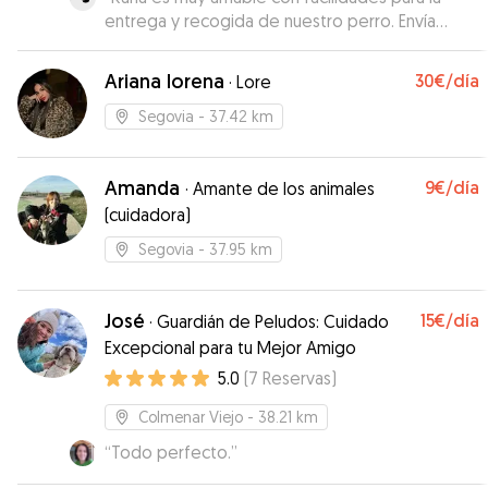
entrega y recogida de nuestro perro. Envía
fotos y en ellas el perro estaba muy relajado
con la sensación de estar muy a gusto. Yo la
Ariana lorena
30€
/día
·
Lore
tendré en cuenta si tengo que dejar a mi perro
en otra ocasión.
”
Segovia
- 37.42 km
Amanda
9€
/día
·
Amante de los animales
(cuidadora)
Segovia
- 37.95 km
José
15€
/día
·
Guardián de Peludos: Cuidado
Excepcional para tu Mejor Amigo
5.0
(
7
Reservas
)
Colmenar Viejo
- 38.21 km
“
Todo perfecto.
”