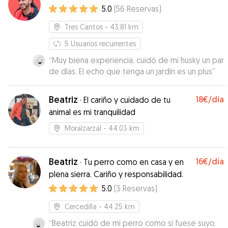
5.0
(
56
Reservas
)
Tres Cantos
- 43.81 km
5
Usuarios recurrentes
“
Muy biena experiencia, cuidó de mi husky un par
de días. El echo que tenga un jardín es un plus
”
Beatriz
18€
/día
·
El cariño y cuidado de tu
animal es mi tranquilidad
Moralzarzal
- 44.03 km
Beatriz
16€
/día
·
Tu perro como en casa y en
plena sierra. Cariño y responsabilidad.
5.0
(
3
Reservas
)
Cercedilla
- 44.25 km
“
Beatriz cuidó de mi perro como si fuese suyo.