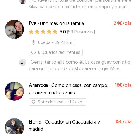
“
No tuve la fortuna de conocer personalmente a
Silvia ya que no coincidimos en tiempo y horario,
pero su madre que fue quien nos recibió, fue
encantadora.. Muy atentas ambas en hacerme
Eva
24€
/día
·
Uno más de la familia
saber que la Ylla estaba bien en todo momento
5.0
(
59
Reservas
)
y muy agradecido por su excelente disposición
a cuidármela con tan poco margen de tiempo.
Uceda
- 29.22 km
Literalmente me salvaron "in extremis".
¡GRACIAS!
6
Usuarios recurrentes
”
“
Genial tanto ella como él. La casa guay con sitio
para que mi gorda desfogara energía. Muy
contentos.
”
Arantxa
16€
/día
·
Como en casa, con campo,
piscina y mucho cariño.
Soto del Real
- 31.37 km
Elena
15€
/día
·
Cuidador en Guadalajara y
madrid