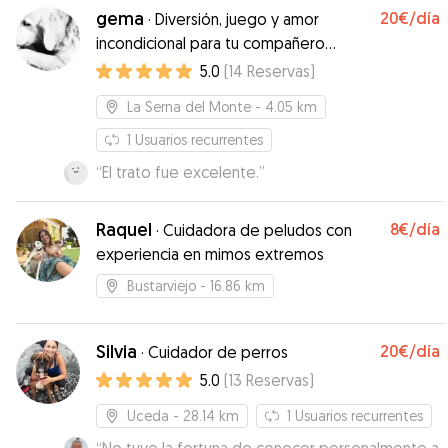
gema
20€
/día
·
Diversión, juego y amor
incondicional para tu compañero
perruno
5.0
(
14
Reservas
)
La Serna del Monte
- 4.05 km
1
Usuarios recurrentes
“
El trato fue excelente.
”
Raquel
8€
/día
·
Cuidadora de peludos con
experiencia en mimos extremos
Bustarviejo
- 16.86 km
Silvia
20€
/día
·
Cuidador de perros
5.0
(
13
Reservas
)
Uceda
- 28.14 km
1
Usuarios recurrentes