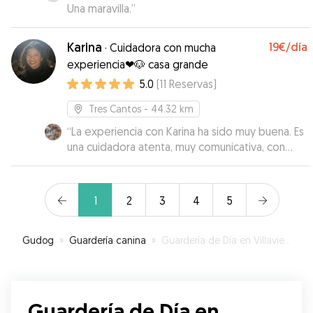
Una maravilla.
”
Karina
19€
/día
·
Cuidadora con mucha
experiencia❤🐶 casa grande
5.0
(
11
Reservas
)
Tres Cantos
- 44.32 km
“
La experiencia con Karina ha sido muy buena. Es
una cuidadora atenta, muy comunicativa, con
experiencia y cercanía. Vive en una bonita casa,
tiene espacio y le gustan los perros. Mi perra ha
regresado a casa muy feliz y contenta. Estoy
1
2
3
4
5
muy satisfecha de haberle dado a Sansa una muy
buena oportunidad de pasar unos días con una
buena familia y repetiré, siempre que la
Gudog
»
Guardería canina
»
Guardería de Día en Villavieja del Lozoya
necesite, porque creo que han sido unas
vacaciones para ella. Gracias Karina.
”
Guardería de Día en