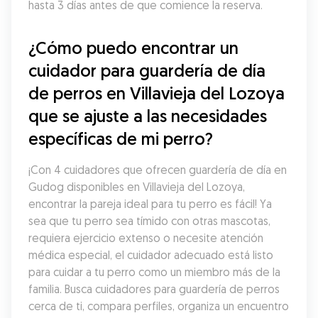
hasta 3 días antes de que comience la reserva.
¿Cómo puedo encontrar un 
cuidador para guardería de día 
de perros en Villavieja del Lozoya 
que se ajuste a las necesidades 
específicas de mi perro?
¡Con 4 cuidadores que ofrecen guardería de día en 
Gudog disponibles en Villavieja del Lozoya, 
encontrar la pareja ideal para tu perro es fácil! Ya 
sea que tu perro sea tímido con otras mascotas, 
requiera ejercicio extenso o necesite atención 
médica especial, el cuidador adecuado está listo 
para cuidar a tu perro como un miembro más de la 
familia. Busca cuidadores para guardería de perros 
cerca de ti, compara perfiles, organiza un encuentro 