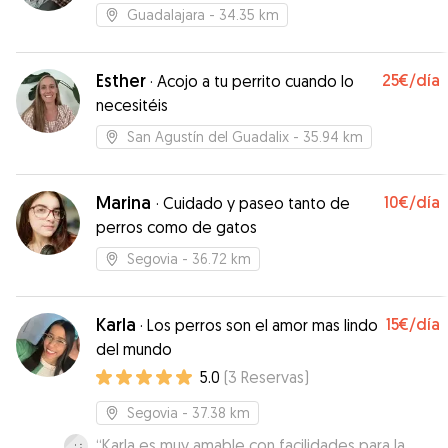
Guadalajara
- 34.35 km
Esther
25€
/día
·
Acojo a tu perrito cuando lo
necesitéis
San Agustín del Guadalix
- 35.94 km
Marina
10€
/día
·
Cuidado y paseo tanto de
perros como de gatos
Segovia
- 36.72 km
Karla
15€
/día
·
Los perros son el amor mas lindo
del mundo
5.0
(
3
Reservas
)
Segovia
- 37.38 km
“
Karla es muy amable con facilidades para la