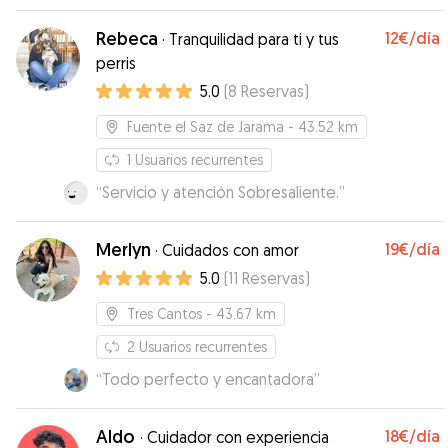
los q se veía a nuestra perra estupenda,
generando mucha tranquilidad. Y le ha dado unas
Rebeca
12€
/día
·
Tranquilidad para ti y tus
paseos enormes! Muchas gracias Julija!!
”
perris
5.0
(
8
Reservas
)
Fuente el Saz de Jarama
- 43.52 km
1
Usuarios recurrentes
“
Servicio y atención Sobresaliente.
”
Merlyn
19€
/día
·
Cuidados con amor
5.0
(
11
Reservas
)
Tres Cantos
- 43.67 km
2
Usuarios recurrentes
“
Todo perfecto y encantadora
”
Aldo
18€
/día
·
Cuidador con experiencia