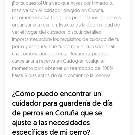
¡Por supuesto! Una vez que hayas confirmado tu 
reserva con el cuidador elegido en Coruña, 
recomendamos a todos los propietarios de perros 
organizar una reunión. Esto te da la oportunidad de 
ver el hogar del cuidador, discutir detalles 
importantes sobre los requisitos de cuidado de tu 
perro y asegurar que tu perro y el cuidador sean 
una combinación perfecta. Recuerda, puedes 
cancelar una reserva en Gudog en cualquier 
momento para obtener un reembolso del 100% 
hasta 3 días antes de que comience la reserva.
¿Cómo puedo encontrar un 
cuidador para guardería de día 
de perros en Coruña que se 
ajuste a las necesidades 
específicas de mi perro?