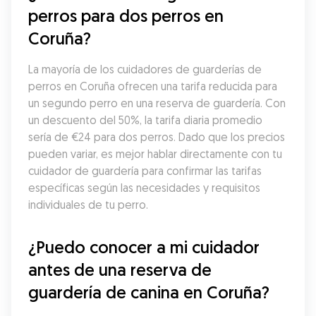
perros para dos perros en 
Coruña?
La mayoría de los cuidadores de guarderías de 
perros en Coruña ofrecen una tarifa reducida para 
un segundo perro en una reserva de guardería. Con 
un descuento del 50%, la tarifa diaria promedio 
sería de €24 para dos perros. Dado que los precios 
pueden variar, es mejor hablar directamente con tu 
cuidador de guardería para confirmar las tarifas 
específicas según las necesidades y requisitos 
individuales de tu perro.
¿Puedo conocer a mi cuidador 
antes de una reserva de 
guardería de canina en Coruña?