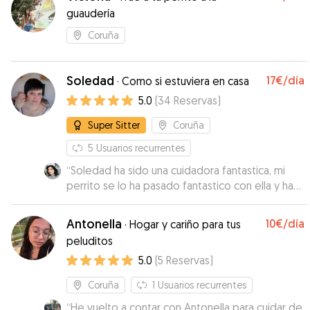
guaudería
Coruña
Soledad
17€
/día
·
Como si estuviera en casa
5.0
(
34
Reservas
)
Super Sitter
Coruña
5
Usuarios recurrentes
“
Soledad ha sido una cuidadora fantastica, mi
perrito se lo ha pasado fantastico con ella y ha
venido contententisimo, ademas ella ha sido
super atenta en todo e informativa. Se nota que
Antonella
10€
/día
·
Hogar y cariño para tus
le encantan los perros y que los cuida a las mil
peluditos
maravillas
”
5.0
(
5
Reservas
)
Coruña
1
Usuarios recurrentes
“
He vuelto a contar con Antonella para cuidar de