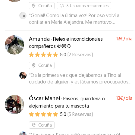
Coruña
3
Usuarios recurrentes
“
Genial! Como la última vez! Por eso volví a
confiar en María Alejandra. Me mantuvo
informada. Sheldon volvió muy contento y eso
se nota. Hay feeling entre ellos. Contaremos
Amanda
13€
/día
·
Fieles e incondicionales
con ella en próximas ocasiones
”
compañeros 🫶🏼🐶
5.0
(
2
Reservas
)
Coruña
“
Era la primera vez que dejábamos a Tino al
cuidado de alguien y estábamos preocupados.
La verdad es que Amanda nos dio sensación de
seriedad y responsabilidad desde que nos
Óscar Manel
13€
/día
·
Paseos, guardería o
conocimos. Tino estuvo estupendamente con
alojamiento para tu mascota
ella, se preocupó de mantenerle sus rutinas, lo
5.0
(
5
Reservas
)
paseó un montón y nos mantuvo informados en
todo momento. Una maravillosa y muy
Coruña
agradecidos.
”
“
Muy buena, Kenzo salió muy contento y él