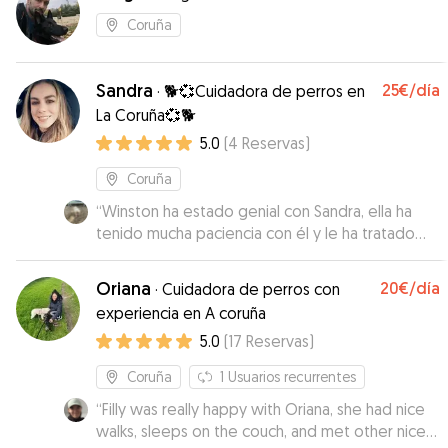
Coruña
Sandra
25€
/día
·
🐕💞Cuidadora de perros en
La Coruña💞🐕
5.0
(
4
Reservas
)
Coruña
“
Winston ha estado genial con Sandra, ella ha
tenido mucha paciencia con él y le ha tratado
como si fuese suyo. Ha estado en contacto
conmigo para ir poniéndome al día de cómo
Oriana
20€
/día
·
Cuidadora de perros con
estaba y qué tal lo estaban pasando. Muy
experiencia en A coruña
contenta con la experiencia!
”
5.0
(
17
Reservas
)
Coruña
1
Usuarios recurrentes
“
Filly was really happy with Oriana, she had nice
walks, sleeps on the couch, and met other nice