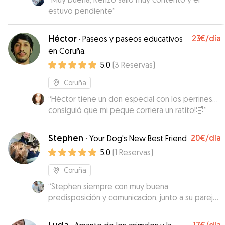
estuvo pendiente
”
Héctor
23€
/día
·
Paseos y paseos educativos
en Coruña.
5.0
(
3
Reservas
)
Coruña
“
Héctor tiene un don especial con los perrines...
consiguió que mi peque corriera un ratito!🤣
”
Stephen
20€
/día
·
Your Dog's New Best Friend
5.0
(
1
Reservas
)
Coruña
“
Stephen siempre con muy buena
predisposición y comunicacion, junto a su pareja
Oriana cuidaron bien de Hashi! no dudaron en
bañarla por un percance y la trataron super bien!