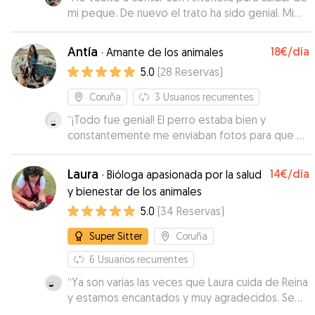
mi peque. De nuevo el trato ha sido genial. Mi
perro la adora. Super recomendable
”
Antía
18€
/día
·
Amante de los animales
5.0
(
28
Reservas
)
Coruña
3
Usuarios recurrentes
“
¡Todo fue genial! El perro estaba bien y
constantemente me enviaban fotos para que no
me preocupara. ¡muchas gracias!
”
Laura
14€
/día
·
Bióloga apasionada por la salud
y bienestar de los animales
5.0
(
34
Reservas
)
Super Sitter
Coruña
6
Usuarios recurrentes
“
Ya son varias las veces que Laura cuida de Reina
y estamos encantados y muy agradecidos. Se
encarga de sus paseos y está siempre