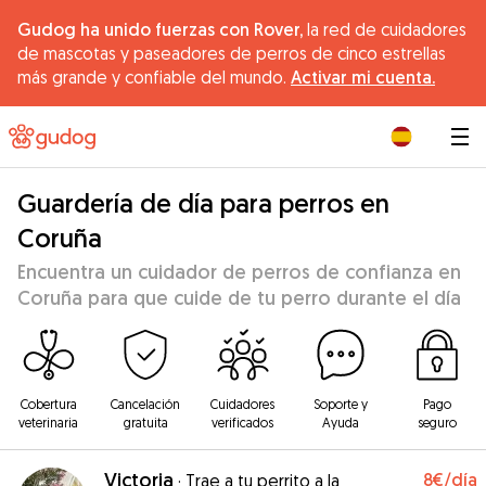
Gudog ha unido fuerzas con Rover,
la red de cuidadores
de mascotas y paseadores de perros de cinco estrellas
más grande y confiable del mundo.
Activar mi cuenta.
|
Guardería de día para perros en
Coruña
Encuentra un cuidador de perros de confianza en
Coruña para que cuide de tu perro durante el día
Cobertura
Cancelación
Cuidadores
Soporte y
Pago
veterinaria
gratuita
verificados
Ayuda
seguro
Victoria
8€
/día
·
Trae a tu perrito a la