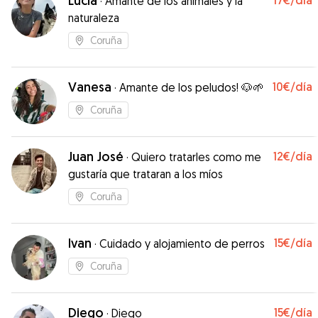
Lucia
17€
/día
·
Amante de los animales y la
Recomendable al 100!
”
naturaleza
Coruña
Vanesa
10€
/día
·
Amante de los peludos! 🐶🌱
Coruña
Juan José
12€
/día
·
Quiero tratarles como me
gustaría que trataran a los míos
Coruña
Ivan
15€
/día
·
Cuidado y alojamiento de perros
Coruña
Diego
15€
/día
·
Diego