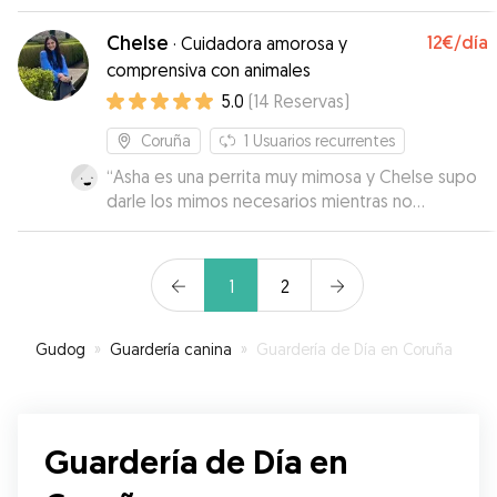
dogs nearby :)
”
Chelse
12€
/día
·
Cuidadora amorosa y
comprensiva con animales
5.0
(
14
Reservas
)
Coruña
1
Usuarios recurrentes
“
Asha es una perrita muy mimosa y Chelse supo
darle los mimos necesarios mientras no
estuvimos. Es una niña dulce y atenta.
Repetiremos
”
1
2
Gudog
»
Guardería canina
»
Guardería de Día en Coruña
Guardería de Día en