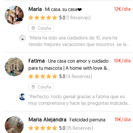
pendiente de respondernos, Reina la vemos
María
12€
/día
·
Mi casa, su casa❤️
feliz y no me extraña!
”
5.0
(
1
Reservas
)
Coruña
“
María ha sido una cuidadora de 10, eyra ha
tenido mejores vacaciones que nosotros, se la
ha llevado por todos los sitios que han podido,
el trato y el amor que le ha dado ha sido
Fatima
10€
/día
·
Una casa con amor y cuidado
inmejorable, mil gracias María!
”
para tu mascota | A home with love &
care for your pet
5.0
(
4
Reservas
)
Coruña
“
Perfecto, todo genial gracias a Fátima que es
muy comprensiva y hace las preguntas indicadas.
Contaremos con ella siempre que se pueda :)
Chía se lo ha pasado muy bien
”
Maria Alejandra
15€
/día
·
Felicidad perruna
5.0
(
15
Reservas
)